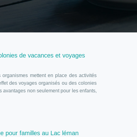
colonies de vacances et voyages
s organismes mettent en place des activités
n effet des voyages organisés ou des colonies
rs avantages non seulement pour les enfants,
xe pour familles au Lac léman