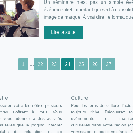
Un séminaire n’est pas un simple évé
événementiel important qui sert à consolid
image de marque. À vrai dire, le format q
Lire la suite
1
…
22
23
24
25
26
27
être
Culture
surer votre bien-être, plusieurs
Pour les férus de culture, l’actua
atives s’offrent à vous. Vous
toujours riche. Découvrez t
z vous adonner à des activités
événements et manifest
es telles que le jogging, intégrer
culturelles dans votre région (c
lubs de relaxation et de
vernissage, expositions d’arts…