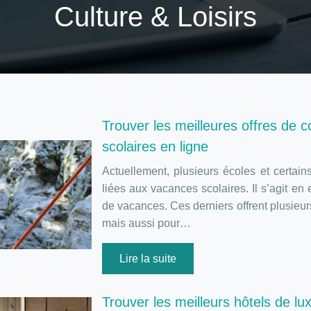
Culture & Loisirs
Trouver les meilleures offres de 
scolaires en ligne
Actuellement, plusieurs écoles et certain
liées aux vacances scolaires. Il s’agit e
de vacances. Ces derniers offrent plusieu
mais aussi pour…
Lire la suite
Trouver les meilleurs hôtels de lu