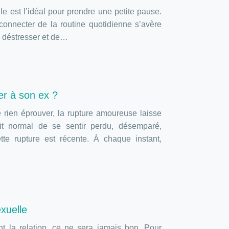
le est l’idéal pour prendre une petite pause.
nnecter de la routine quotidienne s’avère
e déstresser et de…
r à son ex ?
 rien éprouver, la rupture amoureuse laisse
ait normal de se sentir perdu, désemparé,
te rupture est récente. À chaque instant,
xuelle
t la relation, ce ne sera jamais bon. Pour