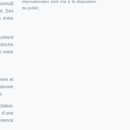
internationales sont mis à la disposition
connaît
du public.
nt. Ses
s entre
strent
pproche
s notre
ives et
 œuvre
s.
tateur.
s d’une
érience