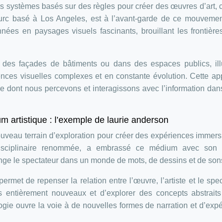
 des systèmes basés sur des règles pour créer des œuvres d’art, 
 turc basé à Los Angeles, est à l’avant-garde de ce mouveme
nées en paysages visuels fascinants, brouillant les frontière
 des façades de bâtiments ou dans des espaces publics, illu
iences visuelles complexes et en constante évolution. Cette a
e dont nous percevons et interagissons avec l’information dan
m artistique : l’exemple de laurie anderson
 nouveau terrain d’exploration pour créer des expériences immers
ltidisciplinaire renommée, a embrassé ce médium avec son
nge le spectateur dans un monde de mots, de dessins et de son
ermet de repenser la relation entre l’œuvre, l’artiste et le spec
es entièrement nouveaux et d’explorer des concepts abstrait
ogie ouvre la voie à de nouvelles formes de narration et d’exp