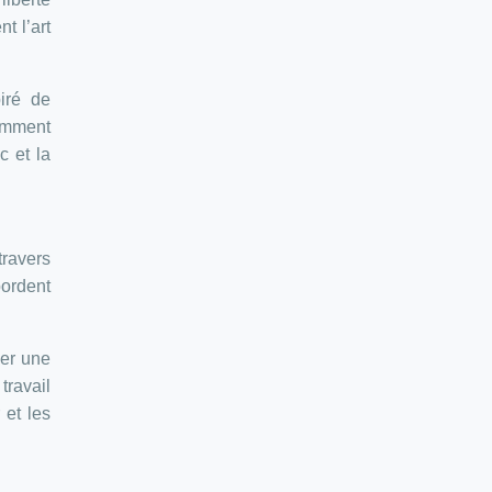
t l’art
iré de
comment
c et la
travers
bordent
ner une
travail
 et les