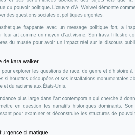
itique du pouvoir politique. L’œuvre d’Ai Weiwei démontre commen
er des questions sociales et politiques urgentes.
thétique frappante avec un message politique fort, a insp
er leur art comme un moyen d’activisme. Son travail illustre 
ières du musée pour avoir un impact réel sur le discours publi
e de kara walker
t pour explorer les questions de race, de genre et d’histoire à 
Ses silhouettes découpées et ses installations monumentales a
e et du racisme aux États-Unis.
endance plus large dans l’art contemporain qui cherche à don
ettre en question les narratifs historiques dominants. Son 
issant pour examiner et déconstruire les structures de pouvoir
 l’urgence climatique