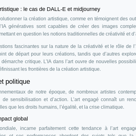
 artistique : le cas de DALL-E et midjourney
 révolutionner la création artistique, comme en témoignent des outi
’IA génératives sont capables de créer des images comple
emettant en question les notions traditionnelles de créativité et d’
stions fascinantes sur la nature de la créativité et le rôle de l’a
oint de départ pour leurs créations, tandis que d’autres explor
démarche critique. L’IA dans l’art ouvre de nouvelles possibil
inissant les frontières de la création artistique.
t politique
ronnementaux de notre époque, de nombreux artistes contemp
il de sensibilisation et d’action. L’art engagé connaît un re
les que les droits humains, l’égalité, et la crise climatique.
mpact global
ndiale, incarne parfaitement cette tendance à l’art engag
ies et ses performances abordent des sujets tels que la l