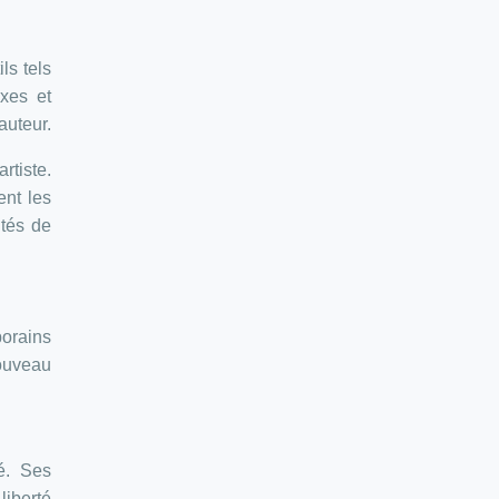
ls tels
xes et
auteur.
rtiste.
ent les
ités de
orains
nouveau
é. Ses
iberté