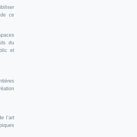
biliser
 de ce
espaces
aits du
lic et
ntières
réation
e l’art
opiques