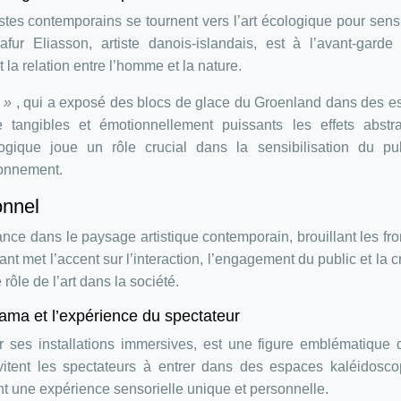
tes contemporains se tournent vers l’art écologique pour sensi
fur Eliasson, artiste danois-islandais, est à l’avant-garde
la relation entre l’homme et la nature.
h »
, qui a exposé des blocs de glace du Groenland dans des 
re tangibles et émotionnellement puissants les effets abstr
gique joue un rôle crucial dans la sensibilisation du pub
ronnement.
ionnel
tance dans le paysage artistique contemporain, brouillant les fro
rant met l’accent sur l’interaction, l’engagement du public et la c
 rôle de l’art dans la société.
sama et l’expérience du spectateur
 ses installations immersives, est une figure emblématique d
vitent les spectateurs à entrer dans des espaces kaléidosc
éant une expérience sensorielle unique et personnelle.