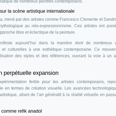
 pratique de nombreux peintres contemporains.
sur la scène artistique internationale
ia, mené par des artistes comme Francesco Clemente et Sandr
ythologique au néo-expressionnisme. Ces artistes ont puis
approche libre et éclectique de la peinture.
nifeste aujourd’hui dans la manière dont de nombreux ar
s et culturelles à une esthétique contemporaine. Ce mouve
lisation des styles et des références, ouvrant la voie à un a
en perpétuelle expansion
rimentation fertile pour les artistes contemporains, repo
le en termes de création visuelle. Les avancées technologiq
tistique, allant de l’art génératif à la réalité virtuelle en pass
es comme refik anadol