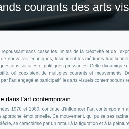
ands courants des arts vis
 repoussant sans cesse les limites de la créativité et de l’exp
nt de nouvelles techniques, fusionnent les médiums traditionne
questions sociales et politiques pressantes. Cette dynamique c
rsifié, où coexistent de multiples courants et mouvements. 
r l’art engagé et participatif, les arts visuels contemporains re
e dans l’art contemporain
ées 1970 et 1980, continue d’influencer l’art contemporain 
on approche émotionnelle. Ce mouvement, qui puise ses racin
le, se caractérise par un retour à la figuration et à la peintur