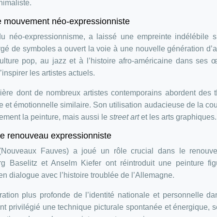
nimaliste.
 le mouvement néo-expressionniste
u néo-expressionnisme, a laissé une empreinte indélébile su
gé de symboles a ouvert la voie à une nouvelle génération d’ar
ulture pop, au jazz et à l’histoire afro-américaine dans ses 
nspirer les artistes actuels.
nière dont de nombreux artistes contemporains abordent des 
e et émotionnelle similaire. Son utilisation audacieuse de la cou
ement la peinture, mais aussi le
street art
et les arts graphiques.
le renouveau expressionniste
Nouveaux Fauves) a joué un rôle crucial dans le renouv
 Baselitz et Anselm Kiefer ont réintroduit une peinture fig
n dialogue avec l’histoire troublée de l’Allemagne.
tion plus profonde de l’identité nationale et personnelle dan
nt privilégié une technique picturale spontanée et énergique, 