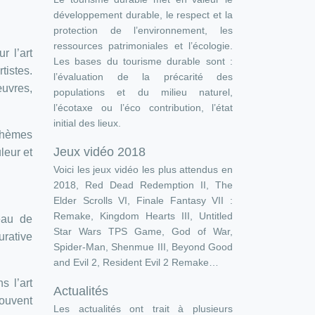
développement durable, le respect et la
protection de l’environnement, les
ressources patrimoniales et l’écologie.
r l’art
Les bases du tourisme durable sont :
tistes.
l’évaluation de la précarité des
œuvres,
populations et du milieu naturel,
l’écotaxe ou l’éco contribution, l’état
initial des lieux.
thèmes
Jeux vidéo 2018
leur et
Voici les jeux vidéo les plus attendus en
2018, Red Dead Redemption II, The
Elder Scrolls VI, Finale Fantasy VII :
Remake, Kingdom Hearts III, Untitled
eau de
Star Wars TPS Game, God of War,
urative
Spider-Man, Shenmue III, Beyond Good
and Evil 2, Resident Evil 2 Remake…
s l’art
Actualités
souvent
Les actualités ont trait à plusieurs