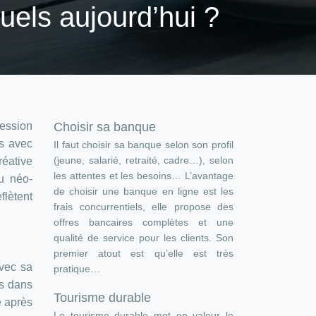
uels aujourd’hui ?
ression
Choisir sa banque
ls avec
Il faut choisir sa banque selon son profil
(jeune, salarié, retraité, cadre…), selon
réative
les attentes et les besoins… L’avantage
Du néo-
de choisir une banque en ligne est les
flètent
frais concurrentiels, elle propose des
offres bancaires complètes et une
qualité de service pour les clients. Son
premier atout est qu’elle est très
avec sa
pratique…
es dans
Tourisme durable
e après
Le tourisme durable met en valeur le