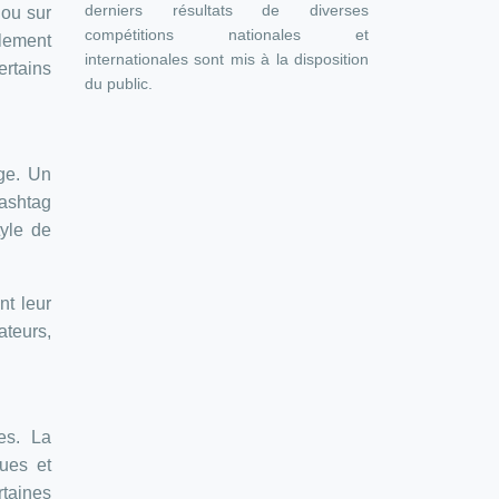
derniers résultats de diverses
 ou sur
compétitions nationales et
ulement
internationales sont mis à la disposition
ertains
du public.
ge. Un
hashtag
tyle de
nt leur
ateurs,
es. La
ques et
taines