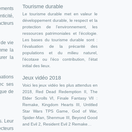
Tourisme durable
vements
Le tourisme durable met en valeur le
ticité,
développement durable, le respect et la
acteurs
protection de l’environnement, les
ressources patrimoniales et l’écologie.
Les bases du tourisme durable sont :
 de vie
l’évaluation de la précarité des
mme la
populations et du milieu naturel,
rer la
l’écotaxe ou l’éco contribution, l’état
initial des lieux.
ations
Jeux vidéo 2018
ec ses
Voici les jeux vidéo les plus attendus en
ique de
2018, Red Dead Redemption II, The
Elder Scrolls VI, Finale Fantasy VII :
Remake, Kingdom Hearts III, Untitled
Star Wars TPS Game, God of War,
Spider-Man, Shenmue III, Beyond Good
s. Leur
and Evil 2, Resident Evil 2 Remake…
ecteurs