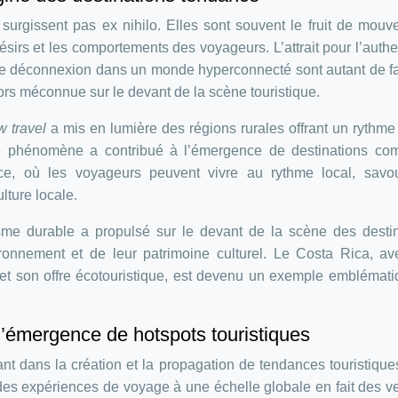
surgissent pas ex nihilo. Elles sont souvent le fruit de mou
ésirs et les comportements des voyageurs. L’attrait pour l’authen
 de déconnexion dans un monde hyperconnecté sont autant de f
ors méconnue sur le devant de la scène touristique.
w travel
a mis en lumière des régions rurales offrant un rythme
Ce phénomène a contribué à l’émergence de destinations co
e, où les voyageurs peuvent vivre au rythme local, savou
lture locale.
e durable a propulsé sur le devant de la scène des destin
ronnement et de leur patrimoine culturel. Le Costa Rica, av
 et son offre écotouristique, est devenu un exemple emblémat
l’émergence de hotspots touristiques
t dans la création et la propagation de tendances touristique
des expériences de voyage à une échelle globale en fait des v