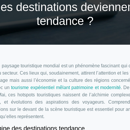
es destinations deviennen
tendance ?
 paysage touristique mondial est un phénomène fascinant qui 
ecteur. Ces lieux qui, soudainement, attirent l’attention et les 
yage mais aussi l’économie et la culture des régions concern
ec un
tourisme expérientiel mêlant patrimoine et modernité
. De
i, ces hotspots touristiques naissent de l’alchimie complex
ing, et évolutions des aspirations des voyageurs. Comprend
ns sur le devant de la scène touristique est essentiel pour an
 qu’elles représentent.
gine des destinations tendance