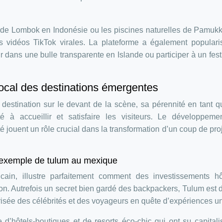
de Lombok en Indonésie ou les piscines naturelles de Pamuk
s vidéos TikTok virales. La plateforme a également populari
ans une bulle transparente en Islande ou participer à un fest
local des destinations émergentes
destination sur le devant de la scène, sa pérennité en tant q
à accueillir et satisfaire les visiteurs. Le développeme
lité jouent un rôle crucial dans la transformation d’un coup de pro
 l’exemple de tulum au mexique
cain, illustre parfaitement comment des investissements hô
ion. Autrefois un secret bien gardé des backpackers, Tulum est
isée des célébrités et des voyageurs en quête d’expériences u
d’hôtels-boutiques et de resorts éco-chic qui ont su capitali