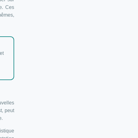
te. Ces
mêmes,
et
velles
t, peut
e.
istique