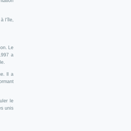
tation
 l’île,
ion. Le
1997 a
le.
e. Il a
formant
uler le
es unis