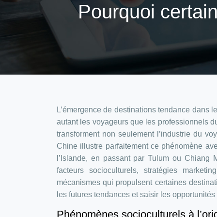
Pourquoi certain
L’émergence de destinations tendance dans le
autant les voyageurs que les professionnels du s
transforment non seulement l’industrie du vo
Chine illustre parfaitement ce phénomène av
l’Islande, en passant par Tulum ou Chiang Ma
facteurs socioculturels, stratégies market
mécanismes qui propulsent certaines destinatio
les futures tendances et saisir les opportunités
Phénomènes socioculturels à l’ori