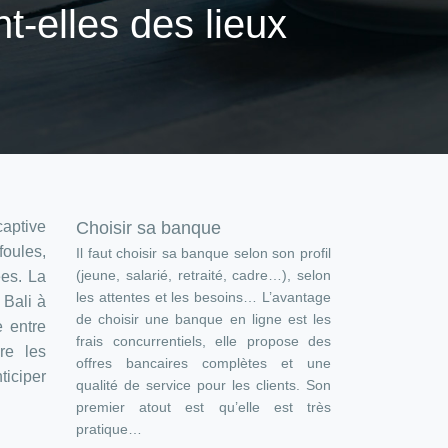
t-elles des lieux
captive
Choisir sa banque
foules,
Il faut choisir sa banque selon son profil
(jeune, salarié, retraité, cadre…), selon
ées. La
les attentes et les besoins… L’avantage
 Bali à
de choisir une banque en ligne est les
e entre
frais concurrentiels, elle propose des
re les
offres bancaires complètes et une
ticiper
qualité de service pour les clients. Son
premier atout est qu’elle est très
pratique…