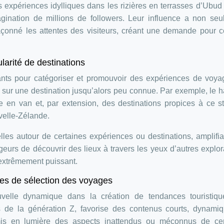
 expériences idylliques dans les rizières en terrasses d’Ubud
gination de millions de followers. Leur influence a non se
façonné les attentes des visiteurs, créant une demande pour c
larité de destinations
ants pour catégoriser et promouvoir des expériences de voya
ion sur une destination jusqu’alors peu connue. Par exemple, le 
e en van et, par extension, des destinations propices à ce s
velle-Zélande.
es autour de certaines expériences ou destinations, amplifia
oyageurs de découvrir des lieux à travers les yeux d’autres explor
 extrêmement puissant.
ères de sélection des voyages
velle dynamique dans la création de tendances touristiqu
ès de la génération Z, favorise des contenus courts, dynami
mis en lumière des aspects inattendus ou méconnus de cer