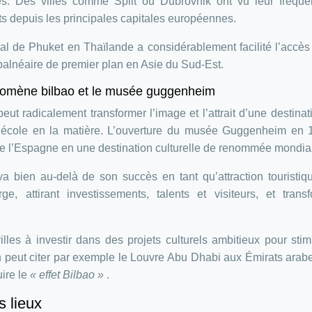
. Des villes comme Split ou Dubrovnik ont vu leur fréquen
ts depuis les principales capitales européennes.
al de Phuket en Thaïlande a considérablement facilité l’accès à
 balnéaire de premier plan en Asie du Sud-Est.
phénomène bilbao et le musée guggenheim
peut radicalement transformer l’image et l’attrait d’une destinat
’école en la matière. L’ouverture du musée Guggenheim en 
 de l’Espagne en une destination culturelle de renommée mondia
bien au-delà de son succès en tant qu’attraction touristiqu
e, attirant investissements, talents et visiteurs, et trans
les à investir dans des projets culturels ambitieux pour stim
peut citer par exemple le Louvre Abu Dhabi aux Émirats arab
ire le
« effet Bilbao »
.
s lieux