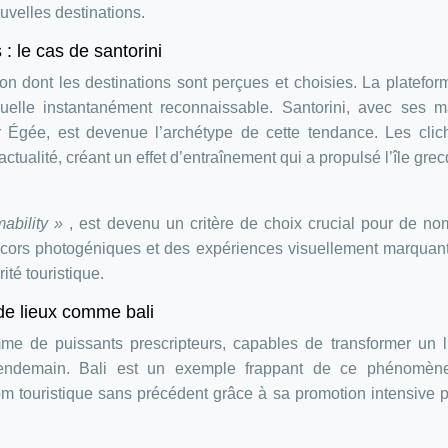
uvelles destinations.
 : le cas de santorini
açon dont les destinations sont perçues et choisies. La platefor
suelle instantanément reconnaissable. Santorini, avec ses m
r Égée, est devenue l’archétype de cette tendance. Les clic
’actualité, créant un effet d’entraînement qui a propulsé l’île gre
mability »
, est devenu un critère de choix crucial pour de n
décors photogéniques et des expériences visuellement marquan
ité touristique.
de lieux comme bali
e de puissants prescripteurs, capables de transformer un l
lendemain. Bali est un exemple frappant de ce phénomène.
m touristique sans précédent grâce à sa promotion intensive 