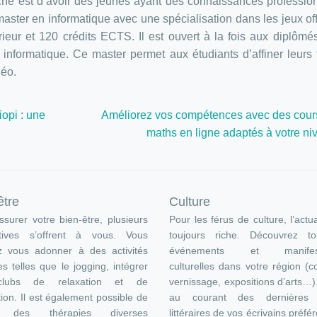
erche est d’avoir des jeunes ayant des connaissances professio
ster en informatique avec une spécialisation dans les jeux off
ieur et 120 crédits ECTS. Il est ouvert à la fois aux diplômé
informatique. Ce master permet aux étudiants d’affiner leurs 
déo.
opi : une
Améliorez vos compétences avec des cour
maths en ligne adaptés à votre ni
être
Culture
surer votre bien-être, plusieurs
Pour les férus de culture, l’actua
atives s’offrent à vous. Vous
toujours riche. Découvrez t
z vous adonner à des activités
événements et manifest
es telles que le jogging, intégrer
culturelles dans votre région (c
lubs de relaxation et de
vernissage, expositions d’arts…
ion. Il est également possible de
au courant des dernières s
e des thérapies diverses
littéraires de vos écrivains préfér