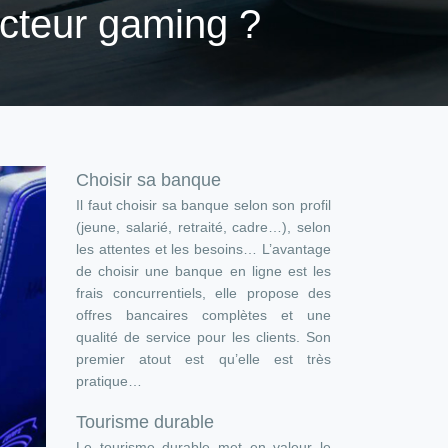
ecteur gaming ?
Choisir sa banque
Il faut choisir sa banque selon son profil
(jeune, salarié, retraité, cadre…), selon
les attentes et les besoins… L’avantage
de choisir une banque en ligne est les
frais concurrentiels, elle propose des
offres bancaires complètes et une
qualité de service pour les clients. Son
premier atout est qu’elle est très
pratique…
Tourisme durable
Le tourisme durable met en valeur le