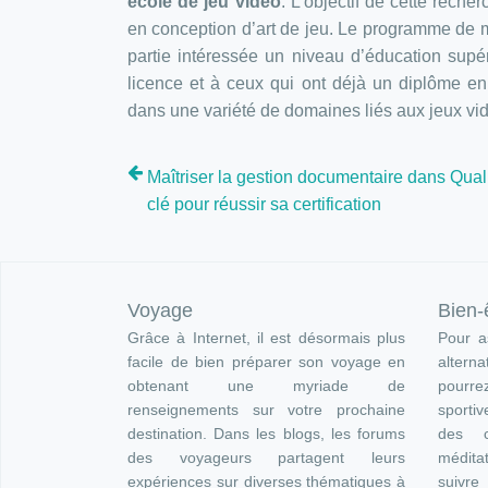
école de jeu vidéo
. L’objectif de cette rech
en conception d’art de jeu. Le programme de ma
partie intéressée un niveau d’éducation supér
licence et à ceux qui ont déjà un diplôme en 
dans une variété de domaines liés aux jeux vi
Maîtriser la gestion documentaire dans Quali
clé pour réussir sa certification
Voyage
Bien-
Grâce à Internet, il est désormais plus
Pour as
facile de bien préparer son voyage en
altern
obtenant une myriade de
pourre
renseignements sur votre prochaine
sportiv
destination. Dans les blogs, les forums
des c
des voyageurs partagent leurs
méditat
expériences sur diverses thématiques à
suivr