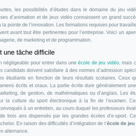
courtes, les possibilités d’études dans le domaine du jeu vid
ses d’animation et de jeux vidéo connaissent un grand succ
 à la pointe de l’innovation. Les formations requises pour travaill
vent avant tout être pertinentes pour l’entreprise. Voici un ape
magerie, de marketing et de programmation.
 une tâche difficile
on négligeable pour entrer dans une
école de jeu vidéo
, mais 
es candidats doivent satisfaire à des normes d’admission spéci
es étudiants en fonction de leurs résultats scolaires. Ceux q
xamens écrits et oraux. La partie écrite dure généralement un
arketing, de gestion, de mathématiques ou d’anglais. Les ét
r la culture du sport électronique à la fin de l’examen. C
 convoqués à un entretien, au cours duquel les professeurs éval
 de trois ans dispensés par les grandes écoles d’e-sport. C
helor. En raison des difficultés d’intégration de l’
école de jeu
n alternance.