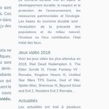
développement durable, le respect et la
éo sont
protection de l’environnement, les
ès. Ces
ressources patrimoniales et l’écologie.
er dans
Les bases du tourisme durable sont :
rçu des
l’évaluation de la précarité des
populations et du milieu naturel,
l’écotaxe ou l’éco contribution, l’état
initial des lieux.
cela ne
Jeux vidéo 2018
fiques.
Voici les jeux vidéo les plus attendus en
ui sont
2018, Red Dead Redemption II, The
e demi-
Elder Scrolls VI, Finale Fantasy VII :
udiants
Remake, Kingdom Hearts III, Untitled
Star Wars TPS Game, God of War,
eux qui
Spider-Man, Shenmue III, Beyond Good
uent le
and Evil 2, Resident Evil 2 Remake…
e cours
 vidéo
,
Actualités
Les actualités ont trait à plusieurs