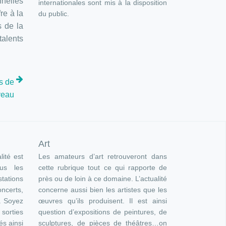
nnelles
internationales sont mis à la disposition
re à la
du public.
s de la
talents
s de
veau
Art
lité est
Les amateurs d’art retrouveront dans
ous les
cette rubrique tout ce qui rapporte de
ations
près ou de loin à ce domaine. L’actualité
oncerts,
concerne aussi bien les artistes que les
). Soyez
œuvres qu’ils produisent. Il est ainsi
orties
question d’expositions de peintures, de
és ainsi
sculptures, de pièces de théâtres…on