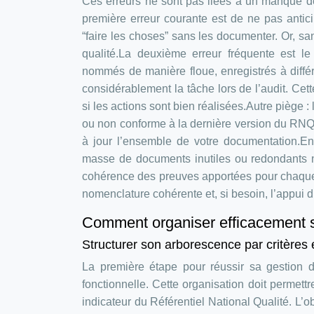
Ces erreurs ne sont pas liées à un manque d
première erreur courante est de ne pas anticip
“faire les choses” sans les documenter. Or, sa
qualité.La deuxième erreur fréquente est l
nommés de manière floue, enregistrés à diffé
considérablement la tâche lors de l’audit. C
si les actions sont bien réalisées.Autre piège
ou non conforme à la dernière version du RNQ p
à jour l’ensemble de votre documentation.Enf
masse de documents inutiles ou redondants ne
cohérence des preuves apportées pour chaque 
nomenclature cohérente et, si besoin, l’appui
Comment organiser efficacement s
Structurer son arborescence par critères 
La première étape pour réussir sa gestion d
fonctionnelle. Cette organisation doit permett
indicateur du Référentiel National Qualité. L’obj