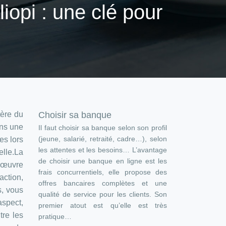
iopi : une clé pour
tère du
Choisir sa banque
ans une
Il faut choisir sa banque selon son profil
(jeune, salarié, retraité, cadre…), selon
es lors
les attentes et les besoins… L’avantage
elle.La
de choisir une banque en ligne est les
n œuvre
frais concurrentiels, elle propose des
action,
offres bancaires complètes et une
s, vous
qualité de service pour les clients. Son
aspect,
premier atout est qu’elle est très
tre les
pratique…