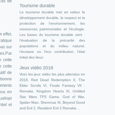
 cas de
Tourisme durable
Le tourisme durable met en valeur le
développement durable, le respect et la
protection de l’environnement, les
ressources patrimoniales et l’écologie.
 effet,
Les bases du tourisme durable sont :
ratique
l’évaluation de la précarité des
populations et du milieu naturel,
pas sur
l’écotaxe ou l’éco contribution, l’état
ses.Par
initial des lieux.
e cette
e cette
Jeux vidéo 2018
atif de
Voici les jeux vidéo les plus attendus en
e bonne
2018, Red Dead Redemption II, The
cuments
Elder Scrolls VI, Finale Fantasy VII :
Remake, Kingdom Hearts III, Untitled
eur, en
Star Wars TPS Game, God of War,
ualiopi
Spider-Man, Shenmue III, Beyond Good
tiel et
and Evil 2, Resident Evil 2 Remake…