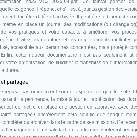
tisfaction_Ind22_v1.3_2025-04.pdf. Ce format permet de 
uelle exigence il répond, et s’il est à jour.La gestion des versi
ument doit être datée et archivée. Il peut être judicieux de co
de mettre en place un journal des modifications (ou changelog
n de vos pratiques et votre capacité à améliorer vos proce
mogène. Évitez les doublons et les emplacements multiples p
lisé, accessible aux personnes concernées, mais protégé con
.Enfin, cette rigueur documentaire n’est pas seulement uti
r votre organisation, de fluidifier la transmission d’informatio
la durée.
 et partagée
e repose pas uniquement sur un responsable qualité isolé. El
garantir la pertinence, la mise à jour et l’application des do
ssentiel de mettre en place une gestion collaborative, avec de
 qualité partagée.Concrètement, cela signifie que chaque me
, compléter ou archiver dans le cadre de ses missions. Par exem
les d’émargement et de satisfaction, tandis que le référent péda