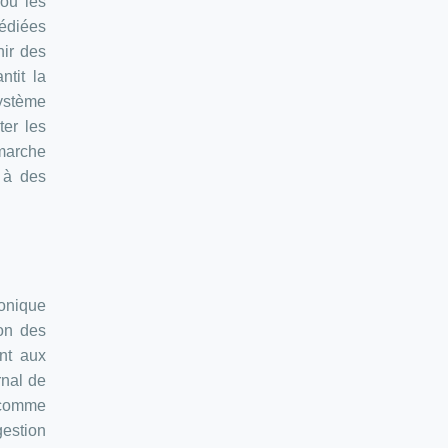
 ou les
dédiées
nir des
ntit la
système
ter les
émarche
e à des
ronique
ion des
ent aux
rnal de
s comme
estion