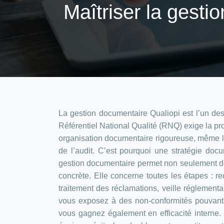
Maîtriser la gesti
La gestion documentaire Qualiopi est l’un des 
Référentiel National Qualité (RNQ) exige la pr
organisation documentaire rigoureuse, même les
de l’audit. C’est pourquoi une stratégie docu
gestion documentaire permet non seulement de
concrète. Elle concerne toutes les étapes : re
traitement des réclamations, veille réglement
vous exposez à des non-conformités pouvant co
vous gagnez également en efficacité interne.