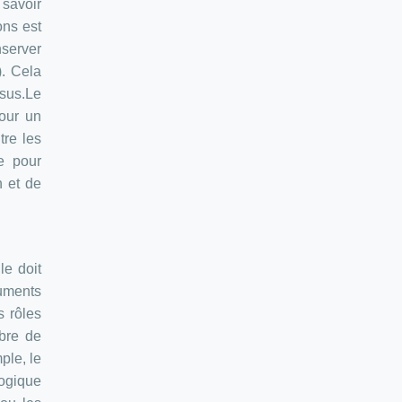
savoir
ons est
nserver
). Cela
ssus.Le
our un
tre les
le pour
n et de
le doit
cuments
s rôles
mbre de
ple, le
gogique