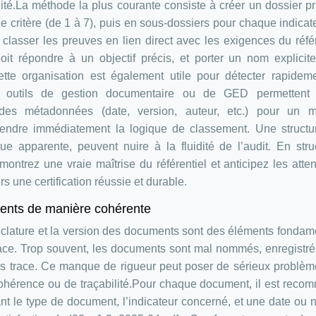
ité.La méthode la plus courante consiste à créer un dossier pr
e critère (de 1 à 7), puis en sous-dossiers pour chaque indicat
 classer les preuves en lien direct avec les exigences du référ
t répondre à un objectif précis, et porter un nom explicite
ette organisation est également utile pour détecter rapidem
s outils de gestion documentaire ou de GED permetten
r des métadonnées (date, version, auteur, etc.) pour un me
prendre immédiatement la logique de classement. Une structu
e apparente, peuvent nuire à la fluidité de l’audit. En stru
ntrez une vraie maîtrise du référentiel et anticipez les atte
rs une certification réussie et durable.
ments de manière cohérente
enclature et la version des documents sont des éléments fonda
ace. Trop souvent, les documents sont mal nommés, enregistr
ans trace. Ce manque de rigueur peut poser de sérieux problèm
cohérence ou de traçabilité.Pour chaque document, il est rec
nt le type de document, l’indicateur concerné, et une date ou