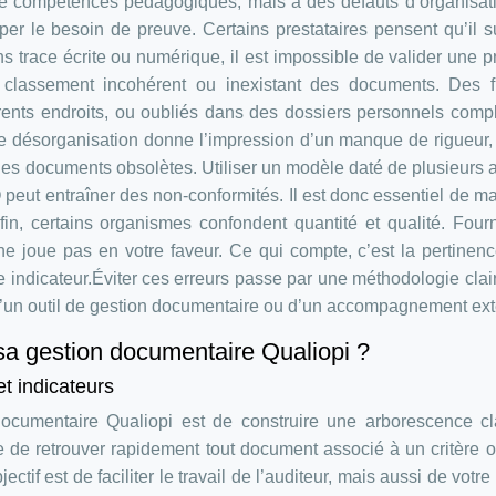
e compétences pédagogiques, mais à des défauts d’organisat
er le besoin de preuve. Certains prestataires pensent qu’il su
ns trace écrite ou numérique, il est impossible de valider une p
e classement incohérent ou inexistant des documents. Des fi
rents endroits, ou oubliés dans des dossiers personnels comp
ette désorganisation donne l’impression d’un manque de rigueu
 : les documents obsolètes. Utiliser un modèle daté de plusieurs
eut entraîner des non-conformités. Il est donc essentiel de ma
in, certains organismes confondent quantité et qualité. Four
 joue pas en votre faveur. Ce qui compte, c’est la pertinenc
indicateur.Éviter ces erreurs passe par une méthodologie clai
 d’un outil de gestion documentaire ou d’un accompagnement ext
a gestion documentaire Qualiopi ?
et indicateurs
ocumentaire Qualiopi est de construire une arborescence cl
re de retrouver rapidement tout document associé à un critère 
ectif est de faciliter le travail de l’auditeur, mais aussi de votre