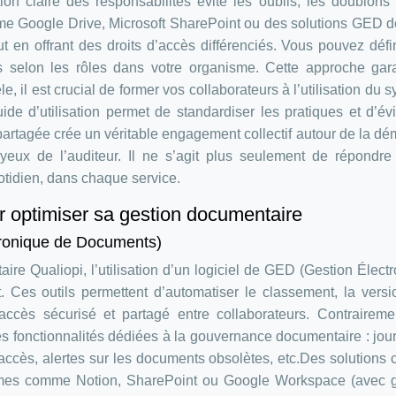
ition claire des responsabilités évite les oublis, les doublons
omme Google Drive, Microsoft SharePoint ou des solutions GED 
t en offrant des droits d’accès différenciés. Vous pouvez défi
s selon les rôles dans votre organisme. Cette approche gara
le, il est crucial de former vos collaborateurs à l’utilisation du 
e d’utilisation permet de standardiser les pratiques et d’évi
partagée crée un véritable engagement collectif autour de la d
x yeux de l’auditeur. Il ne s’agit plus seulement de répondr
uotidien, dans chaque service.
ur optimiser sa gestion documentaire
ctronique de Documents)
ire Qualiopi, l’utilisation d’un logiciel de GED (Gestion Élect
 Ces outils permettent d’automatiser le classement, la vers
 accès sécurisé et partagé entre collaborateurs. Contrairem
s fonctionnalités dédiées à la gouvernance documentaire : jou
d’accès, alertes sur les documents obsolètes, etc.Des solution
mes comme Notion, SharePoint ou Google Workspace (avec g