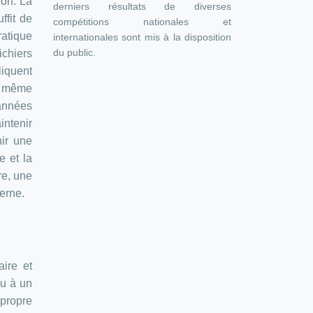
ion. La
derniers résultats de diverses
ffit de
compétitions nationales et
ratique
internationales sont mis à la disposition
du public.
chiers
liquent
r, même
 années
intenir
nir une
e et la
re, une
erne.
aire et
ou à un
 propre