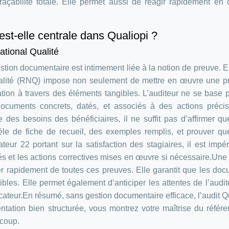
traçabilité totale. Elle permet aussi de réagir rapidement en
st-elle centrale dans Qualiopi ?
ational Qualité
estion documentaire est intimement liée à la notion de preuve. En
ualité (RNQ) impose non seulement de mettre en œuvre une p
ation à travers des éléments tangibles. L’auditeur ne se base 
documents concrets, datés, et associés à des actions préci
se des besoins des bénéficiaires, il ne suffit pas d’affirmer qu
dèle de fiche de recueil, des exemples remplis, et prouver qu
teur 22 portant sur la satisfaction des stagiaires, il est impér
ilés et les actions correctives mises en œuvre si nécessaire.Un
 rapidement de toutes ces preuves. Elle garantit que les do
ibles. Elle permet également d’anticiper les attentes de l’audit
icateur.En résumé, sans gestion documentaire efficace, l’audit Q
ation bien structurée, vous montrez votre maîtrise du référen
 coup.