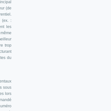
incipal
eur (de
entiel.
 (ex. :
ent les
t même
illeur
re trop
cturant
ntes du
mentaux
és sous
es lors
ommandé
 numéro