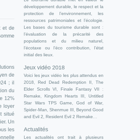
développement durable, le respect et la
protection de l’environnement, les
ressources patrimoniales et l’écologie.
Les bases du tourisme durable sont :
t et de
l’évaluation de la précarité des
a somme
populations et du milieu naturel,
l’écotaxe ou l’éco contribution, l’état
initial des lieux.
Jeux vidéo 2018
lutions
oyen de
Voici les jeux vidéo les plus attendus en
2018, Red Dead Redemption II, The
24 ; il
Elder Scrolls VI, Finale Fantasy VII :
tion du
Remake, Kingdom Hearts III, Untitled
 de 12%
Star Wars TPS Game, God of War,
e loyer
Spider-Man, Shenmue III, Beyond Good
t situé
and Evil 2, Resident Evil 2 Remake…
ier. Un
Actualités
ous les
Les actualités ont trait à plusieurs
onnelle