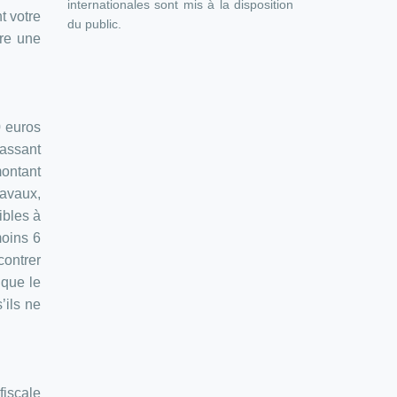
internationales sont mis à la disposition
t votre
du public.
dre une
0 euros
passant
montant
ravaux,
ibles à
moins 6
contrer
 que le
’ils ne
fiscale