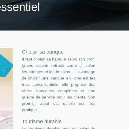
essentiel
Choisir sa banque
Il faut choisir sa banque selon son profil
(jeune, salarié, retraité, cadre…), selon
les attentes et les besoins… L’avantage
de choisir une banque en ligne est les
frais concurrentiels, elle propose des
offres bancaires complètes et une
qualité de service pour les clients. Son
premier atout est qu’elle est très
pratique…
Tourisme durable
Le tourisme durable met en valeur le