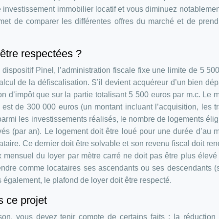
 investissement immobilier locatif et vous diminuez notablemen
ermet de comparer les différentes offres du marché et de pren
 être respectées ?
dispositif Pinel, l’administration fiscale fixe une limite de 5 50
alcul de la défiscalisation. S’il devient acquéreur d’un bien dé
ion d’impôt que sur la partie totalisant 5 500 euros par m.c. Le 
 est de 300 000 euros (un montant incluant l’acquisition, les t
 parmi les investissements réalisés, le nombre de logements élig
evés (par an). Le logement doit être loué pour une durée d’au 
ataire. Ce dernier doit être solvable et son revenu fiscal doit ren
ix mensuel du loyer par mètre carré ne doit pas être plus élevé
 prendre comme locataires ses ascendants ou ses descendants (s
s également, le plafond de loyer doit être respecté.
 ce projet
n, vous devez tenir compte de certains faits : la réduction 