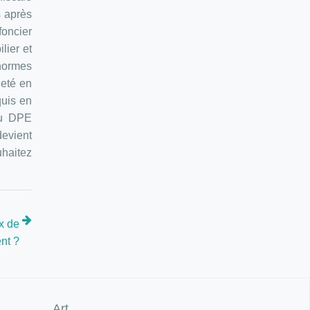
s après
foncier
lier et
normes
heté en
uis en
du DPE
devient
uhaitez
x de
nt ?
Art