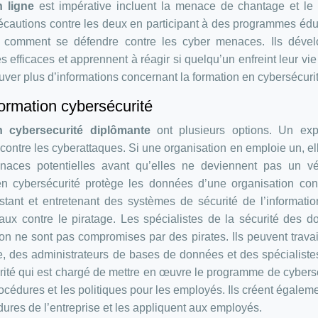
n ligne
est impérative incluent la menace de chantage et le 
écautions contre les deux en participant à des programmes éduc
re comment se défendre contre les cyber menaces. Ils dével
 efficaces et apprennent à réagir si quelqu’un enfreint leur vie
uver plus d’informations concernant la formation en cybersécurit
ormation cybersécurité
n cybersecurité diplômante
ont plusieurs options. Un exp
 contre les cyberattaques. Si une organisation en emploie un, el
enaces potentielles avant qu’elles ne deviennent pas un vé
en cybersécurité protège les données d’une organisation con
tant et entretenant des systèmes de sécurité de l’informati
eaux contre le piratage. Les spécialistes de la sécurité des 
on ne sont pas compromises par des pirates. Ils peuvent travai
e, des administrateurs de bases de données et des spécialiste
rité qui est chargé de mettre en œuvre le programme de cybers
rocédures et les politiques pour les employés. Ils créent égalem
dures de l’entreprise et les appliquent aux employés.