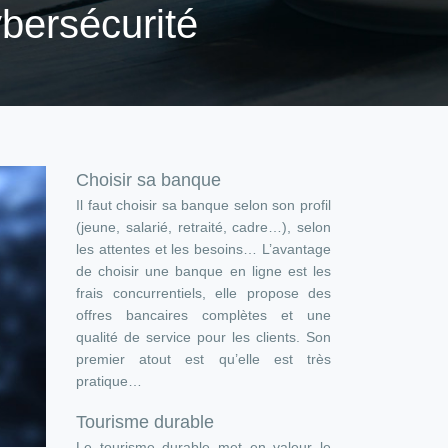
bersécurité
Choisir sa banque
Il faut choisir sa banque selon son profil
(jeune, salarié, retraité, cadre…), selon
les attentes et les besoins… L’avantage
de choisir une banque en ligne est les
frais concurrentiels, elle propose des
offres bancaires complètes et une
qualité de service pour les clients. Son
premier atout est qu’elle est très
pratique…
Tourisme durable
Le tourisme durable met en valeur le