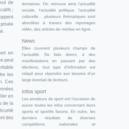
vol de
domaines. On retrouve ainsi l’actualité
atifs ;
sociale, l’actualité politique, l’actualité
culturelle… plusieurs thématiques sont
oppent
abordées à travers des reportages
 privée
vidéo, des articles de médias en ligne…
é.
News
Elles couvrent plusieurs champs de
ert en
l’actualité. De faits divers, à des
le peut
manifestations en passant par des
élections, tout type d’infirmation est
ritable
relayé pour répondre aux besoins d’un
tre les
large éventail de lecteurs.
on. Ces
données
Infos sport
ller en
Les amateurs de sport ont l’occasion de
s de la
suivre toutes les infos concernant leurs
écurité
sports et sportifs favoris. En outre, les
ent des
derniers résultats de diverses
compétitions nationales et