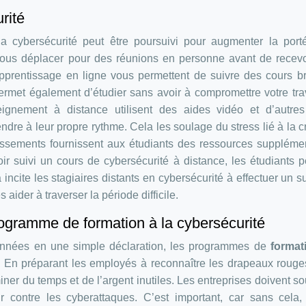
rité
la cybersécurité peut être poursuivi pour augmenter la por
ous déplacer pour des réunions en personne avant de recevo
pprentissage en ligne vous permettent de suivre des cours b
rmet également d’étudier sans avoir à compromettre votre tra
eignement à distance utilisent des aides vidéo et d’autres 
dre à leur propre rythme. Cela les soulage du stress lié à la c
lissements fournissent aux étudiants des ressources suppléme
r suivi un cours de cybersécurité à distance, les étudiants 
 incite les stagiaires distants en cybersécurité à effectuer un su
ider à traverser la période difficile.
rogramme de formation à la cybersécurité
onnées en une simple déclaration, les programmes de
format
. En préparant les employés à reconnaître les drapeaux rouge
iner du temps et de l’argent inutiles. Les entreprises doivent so
 contre les cyberattaques. C’est important, car sans cela,