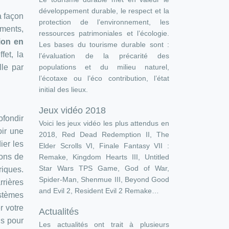
développement durable, le respect et la
a façon
protection de l’environnement, les
ements,
ressources patrimoniales et l’écologie.
ion en
Les bases du tourisme durable sont :
fet, la
l’évaluation de la précarité des
populations et du milieu naturel,
lle par
l’écotaxe ou l’éco contribution, l’état
initial des lieux.
Jeux vidéo 2018
ofondir
Voici les jeux vidéo les plus attendus en
oir une
2018, Red Dead Redemption II, The
ier les
Elder Scrolls VI, Finale Fantasy VII :
ions de
Remake, Kingdom Hearts III, Untitled
Star Wars TPS Game, God of War,
riques.
Spider-Man, Shenmue III, Beyond Good
rières
and Evil 2, Resident Evil 2 Remake…
stèmes
r votre
Actualités
ns pour
Les actualités ont trait à plusieurs