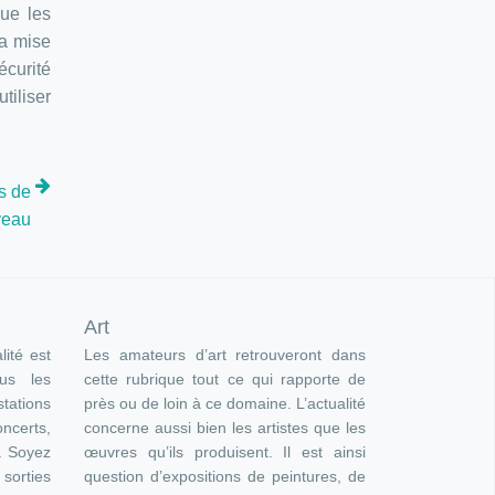
que les
La mise
écurité
tiliser
s de
veau
Art
lité est
Les amateurs d’art retrouveront dans
ous les
cette rubrique tout ce qui rapporte de
ations
près ou de loin à ce domaine. L’actualité
oncerts,
concerne aussi bien les artistes que les
). Soyez
œuvres qu’ils produisent. Il est ainsi
orties
question d’expositions de peintures, de