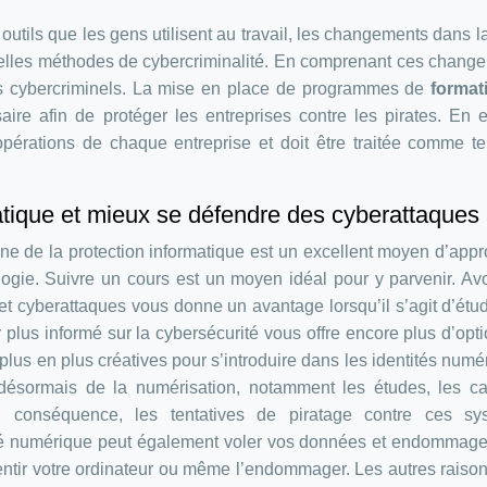
outils que les gens utilisent au travail, les changements dans l
uvelles méthodes de cybercriminalité. En comprenant ces chang
les cybercriminels. La mise en place de programmes de
format
re afin de protéger les entreprises contre les pirates. En ef
opérations de chaque entreprise et doit être traitée comme te
tique et mieux se défendre des cyberattaques
ine de la protection informatique est un excellent moyen d’appr
ologie. Suivre un cours est un moyen idéal pour y parvenir. Av
et cyberattaques vous donne un avantage lorsqu’il s’agit d’étud
r plus informé sur la cybersécurité vous offre encore plus d’opt
 plus en plus créatives pour s’introduire dans les identités numé
sormais de la numérisation, notamment les études, les car
En conséquence, les tentatives de piratage contre ces sy
ité numérique peut également voler vos données et endommage
lentir votre ordinateur ou même l’endommager. Les autres raiso