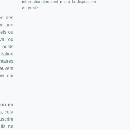
internationales sont mis à la disposition
du public.
tée des
ir une
refs ou
vail ou
outils
réation
ntaires
peuvent
ivi qui
ion en
s, cela
uscrire
 ils ne