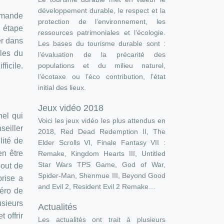
développement durable, le respect et la
demande
protection de l’environnement, les
 étape
ressources patrimoniales et l’écologie.
er dans
Les bases du tourisme durable sont :
lles du
l’évaluation de la précarité des
populations et du milieu naturel,
ficile.
l’écotaxe ou l’éco contribution, l’état
initial des lieux.
Jeux vidéo 2018
el qui
Voici les jeux vidéo les plus attendus en
seiller
2018, Red Dead Redemption II, The
lité de
Elder Scrolls VI, Finale Fantasy VII :
en être
Remake, Kingdom Hearts III, Untitled
Star Wars TPS Game, God of War,
bout de
Spider-Man, Shenmue III, Beyond Good
prise a
and Evil 2, Resident Evil 2 Remake…
méro de
usieurs
Actualités
 offrir
Les actualités ont trait à plusieurs