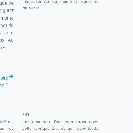
internationales sont mis à la disposition
 que ce
du public.
figurer
domaine
inet de
i votre
mps. Au
ses.
votre
on ?
Art
lité est
Les amateurs d’art retrouveront dans
ous les
cette rubrique tout ce qui rapporte de