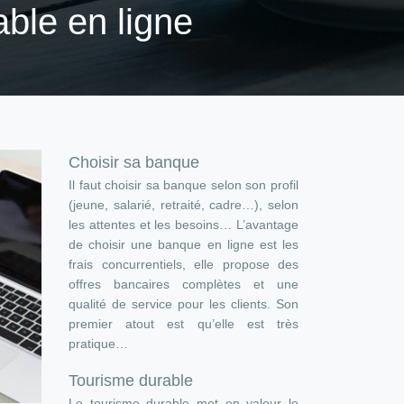
ble en ligne
Choisir sa banque
Il faut choisir sa banque selon son profil
(jeune, salarié, retraité, cadre…), selon
les attentes et les besoins… L’avantage
de choisir une banque en ligne est les
frais concurrentiels, elle propose des
offres bancaires complètes et une
qualité de service pour les clients. Son
premier atout est qu’elle est très
pratique…
Tourisme durable
Le tourisme durable met en valeur le