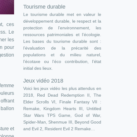
Tourisme durable
Le tourisme durable met en valeur le
développement durable, le respect et la
t, ces
protection de l’environnement, les
ess. Le
ressources patrimoniales et l’écologie.
ner les
Les bases du tourisme durable sont :
in pour
l’évaluation de la précarité des
populations et du milieu naturel,
gestion
l’écotaxe ou l’éco contribution, l’état
initial des lieux.
Jeux vidéo 2018
a femme
Voici les jeux vidéo les plus attendus en
ouleurs
2018, Red Dead Redemption II, The
offrant
Elder Scrolls VI, Finale Fantasy VII :
 ballon
Remake, Kingdom Hearts III, Untitled
Star Wars TPS Game, God of War,
Spider-Man, Shenmue III, Beyond Good
ture et
and Evil 2, Resident Evil 2 Remake…
colonne