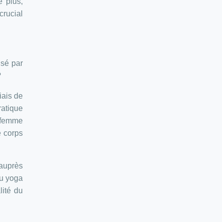
e plus,
crucial
isé par
?
iais de
ratique
a femme
e corps
 auprès
du yoga
lité du