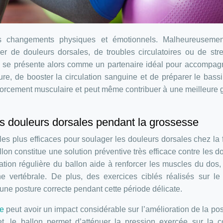
s changements physiques et émotionnels. Malheureusemen
r de douleurs dorsales, de troubles circulatoires ou de str
, se présente alors comme un partenaire idéal pour accompag
ure, de booster la circulation sanguine et de préparer le bass
nforcement musculaire et peut même contribuer à une meilleure 
es douleurs dorsales pendant la grossesse
 les plus efficaces pour soulager les douleurs dorsales chez l
lon constitue une solution préventive très efficace contre les d
ation régulière du ballon aide à renforcer les muscles du dos, 
e vertébrale. De plus, des exercices ciblés réalisés sur le
r une posture correcte pendant cette période délicate.
se
peut avoir un impact considérable sur l’amélioration de la pos
et, le ballon permet d’atténuer la pression exercée sur la 