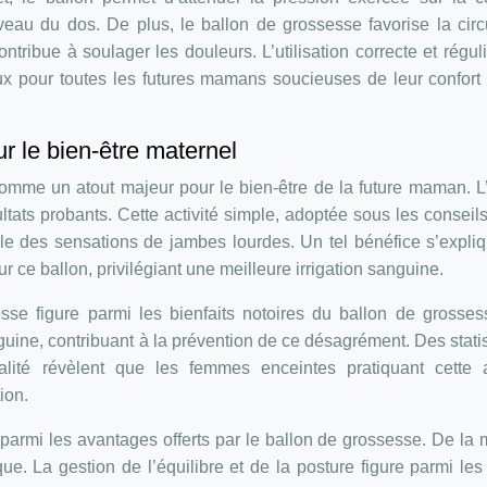
iveau du dos. De plus, le ballon de grossesse favorise la circ
ntribue à soulager les douleurs. L’utilisation correcte et régul
ux pour toutes les futures mamans soucieuses de leur confort 
ur le bien-être maternel
omme un atout majeur pour le bien-être de la future maman. 
ltats probants. Cette activité simple, adoptée sous les conseil
e des sensations de jambes lourdes. Un tel bénéfice s’expli
r ce ballon, privilégiant une meilleure irrigation sanguine.
sse figure parmi les bienfaits notoires du ballon de grosse
nguine, contribuant à la prévention de ce désagrément. Des stati
ité révèlent que les femmes enceintes pratiquant cette ac
ion.
 parmi les avantages offerts par le ballon de grossesse. De l
ue. La gestion de l’équilibre et de la posture figure parmi les