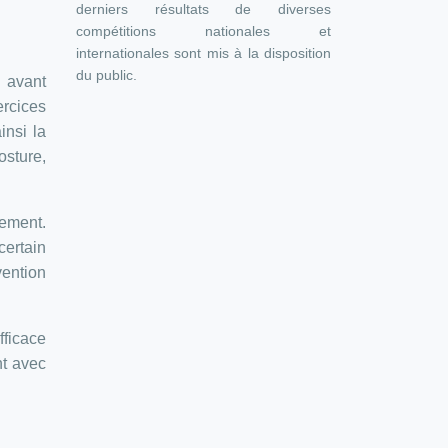
derniers résultats de diverses
compétitions nationales et
internationales sont mis à la disposition
du public.
 avant
ercices
insi la
osture,
hement.
certain
vention
fficace
nt avec