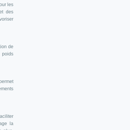
our les
et des
voriser
tion de
u poids
permet
gements
ciliter
rage la