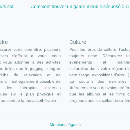
ors sol
Comment trouver un garde-meuble sécurisé à Lil
être
Culture
surer votre bien-être, plusieurs
Pour les férus de culture, l’actua
atives s’offrent à vous. Vous
toujours riche. Découvrez t
z vous adonner à des activités
événements et manifest
es telles que le jogging, intégrer
culturelles dans votre région (c
lubs de relaxation et de
vernissage, expositions d’arts…
ion. Il est également possible de
au courant des dernières s
e des thérapies diverses
littéraires de vos écrivains préfér
ques sur le plan physique et
que les albums et les films q
que comme la thalassothérapie…
projetés dans les salles de ciné
Mentions légales