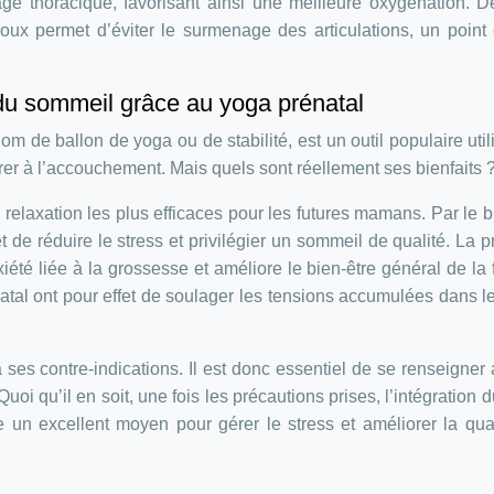
ge thoracique, favorisant ainsi une meilleure oxygénation. D
doux permet d’éviter le surmenage des articulations, un point 
 du sommeil grâce au yoga prénatal
m de ballon de yoga ou de stabilité, est un outil populaire util
r à l’accouchement. Mais quels sont réellement ses bienfaits 
relaxation les plus efficaces pour les futures mamans. Par le b
t de réduire le stress et privilégier un sommeil de qualité. La p
nxiété liée à la grossesse et améliore le bien-être général de l
tal ont pour effet de soulager les tensions accumulées dans l
ses contre-indications. Il est donc essentiel de se renseigner
oi qu’il en soit, une fois les précautions prises, l’intégration 
e un excellent moyen pour gérer le stress et améliorer la qua