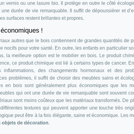
 un vernis ou une lasure bio. Il protège en outre le côté écolog
une durée de vie remarquable. Il suffit de dépoussiérer et d’
es surfaces restent brillantes et propres.
t économiques !
riaux autres que le bois contiennent de grandes quantités de p
nocifs pour votre santé. En outre, les enfants en particulier so
, la meilleure option est le mobilier en bois. Le produit chim
ence, ce produit chimique est lié à certains types de cancer. En
es inflammations, des changements hormonaux et des pro
ces problèmes, il suffit de choisir des meubles sains et écolo
les en bois sont généralement plus économiques que les m
 meubles qui ont une durée de vie remarquable sont souvent c
ériaux sont moins coûteux que les matériaux transformés. De pl
ifférentes textures qui peuvent apporter une touche très orig
gique peut être à la fois élégante, saine et économique. Les 
s
objets de décoration
.