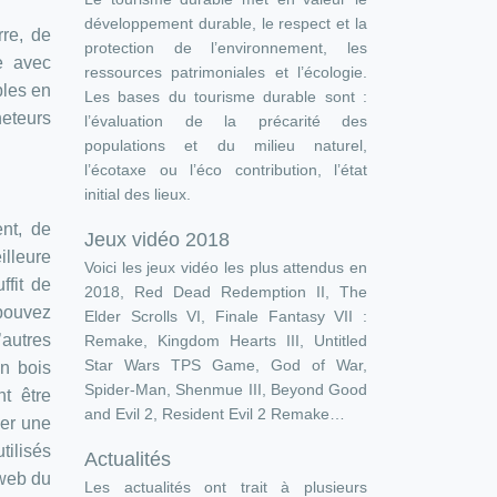
développement durable, le respect et la
rre, de
protection de l’environnement, les
e avec
ressources patrimoniales et l’écologie.
bles en
Les bases du tourisme durable sont :
heteurs
l’évaluation de la précarité des
populations et du milieu naturel,
l’écotaxe ou l’éco contribution, l’état
initial des lieux.
nt, de
Jeux vidéo 2018
illeure
Voici les jeux vidéo les plus attendus en
ffit de
2018, Red Dead Redemption II, The
 pouvez
Elder Scrolls VI, Finale Fantasy VII :
’autres
Remake, Kingdom Hearts III, Untitled
Star Wars TPS Game, God of War,
en bois
Spider-Man, Shenmue III, Beyond Good
t être
and Evil 2, Resident Evil 2 Remake…
ner une
tilisés
Actualités
 web du
Les actualités ont trait à plusieurs