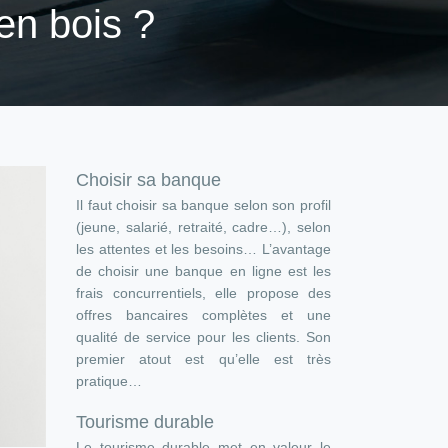
en bois ?
Choisir sa banque
Il faut choisir sa banque selon son profil
(jeune, salarié, retraité, cadre…), selon
les attentes et les besoins… L’avantage
de choisir une banque en ligne est les
frais concurrentiels, elle propose des
offres bancaires complètes et une
qualité de service pour les clients. Son
premier atout est qu’elle est très
pratique…
Tourisme durable
Le tourisme durable met en valeur le