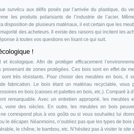
e survécu aux défis posés par l’arrivée du plastique, du ve
me les produits polarisants de l’industrie de l’acier. Mêm
la disposition de plusieurs matériaux, il est certain que les meu
a majorité des acheteurs. Il existe des raisons qui incitent les ac
ponse à toutes vos questions en lisant ce qui suit.
écologique !
 et écologique. Afin de protéger efficacement l’environneme
is provenant de zones protégées. Ces bois sont en effet de me
sont très résistants. Pour choisir des meubles en bois, il su
 de fabrication. Le bois étant un matériau recyclable, vous
ssoires en bois (caisses et palettes en bois, etc.). Comparé à d
ent remarquable. Avec un entretien approprié, les meubles 
s, voire des siècles. En outre, les meubles en bois peuven
ne correspond plus à vos goûts ou si vous souhaitez lui don
 ou le décaper. Néanmoins, n’oubliez pas que les types de bois u
l’érable, le chêne, le bambou, etc. N’hésitez pas à visiter le site