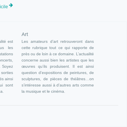
icile
Art
lité est
Les amateurs d’art retrouveront dans
ous les
cette rubrique tout ce qui rapporte de
ations
près ou de loin à ce domaine. L’actualité
oncerts,
concerne aussi bien les artistes que les
). Soyez
œuvres qu’ils produisent. Il est ainsi
orties
question d’expositions de peintures, de
és ainsi
sculptures, de pièces de théâtres…on
ui sont
s’intéresse aussi à d’autres arts comme
ma.
la musique et le cinéma.