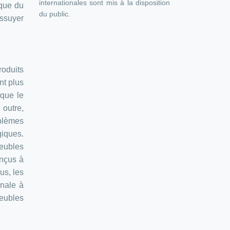
internationales sont mis à la disposition
ique du
du public.
essuyer
roduits
nt plus
ique le
 outre,
blèmes
giques.
eubles
onçus à
us, les
inale à
meubles