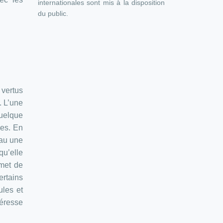
internationales sont mis à la disposition
du public.
vertus
. L’une
quelque
res. En
eau une
qu’elle
rmet de
ertains
ules et
téresse