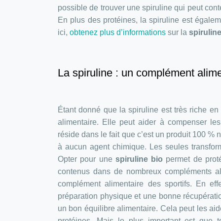
possible de trouver une spiruline qui peut con
En plus des protéines, la spiruline est égale
ici,
obtenez plus d’informations
sur la
spiruline
La spiruline : un complément alime
Étant donné que la spiruline est très riche en
alimentaire. Elle peut aider à compenser l
réside dans le fait que c’est un produit 100 % n
à aucun agent chimique. Les seules transform
Opter pour une
spiruline bio
permet de proté
contenus dans de nombreux compléments alim
complément alimentaire des sportifs. En eff
préparation physique et une bonne récupératio
un bon équilibre alimentaire. Cela peut les ai
protéines. Mais le plus important est que 