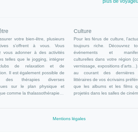
plus de voyageu
être
Culture
surer votre bien-être, plusieurs
Pour les férus de culture, l’actua
atives s’offrent à vous. Vous
toujours riche. Découvrez t
z vous adonner à des activités
événements et manifest
es telles que le jogging, intégrer
culturelles dans votre région (c
lubs de relaxation et de
vernissage, expositions d’arts…
ion. Il est également possible de
au courant des dernières s
e des thérapies diverses
littéraires de vos écrivains préfér
ques sur le plan physique et
que les albums et les films q
que comme la thalassothérapie…
projetés dans les salles de ciné
Mentions légales
Plan du site