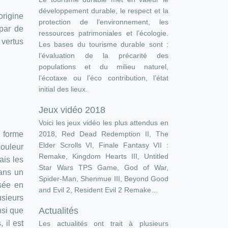
développement durable, le respect et la
origine
protection de l’environnement, les
 par de
ressources patrimoniales et l’écologie.
 vertus
Les bases du tourisme durable sont :
l’évaluation de la précarité des
populations et du milieu naturel,
l’écotaxe ou l’éco contribution, l’état
initial des lieux.
Jeux vidéo 2018
Voici les jeux vidéo les plus attendus en
2018, Red Dead Redemption II, The
 forme
Elder Scrolls VI, Finale Fantasy VII :
couleur
Remake, Kingdom Hearts III, Untitled
ais les
Star Wars TPS Game, God of War,
dans un
Spider-Man, Shenmue III, Beyond Good
sée en
and Evil 2, Resident Evil 2 Remake…
usieurs
Actualités
nsi que
 il est
Les actualités ont trait à plusieurs