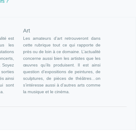
rs ?
Art
lité est
Les amateurs d’art retrouveront dans
ous les
cette rubrique tout ce qui rapporte de
ations
près ou de loin à ce domaine. L’actualité
oncerts,
concerne aussi bien les artistes que les
). Soyez
œuvres qu’ils produisent. Il est ainsi
orties
question d’expositions de peintures, de
és ainsi
sculptures, de pièces de théâtres…on
ui sont
s’intéresse aussi à d’autres arts comme
ma.
la musique et le cinéma.