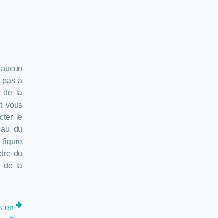
, aucun
t pas à
s de la
ut vous
cter le
eau du
 figure
rdre du
 de la
us en