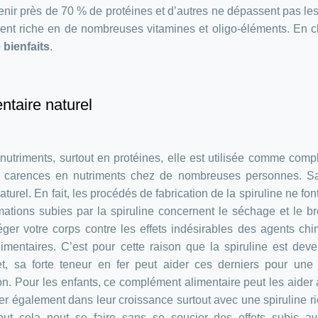
tenir près de 70 % de protéines et d’autres ne dépassent pas le
ment riche en de nombreuses vitamines et oligo-éléments. En c
 bienfaits
.
ntaire naturel
 nutriments, surtout en protéines, elle est utilisée comme com
es carences en nutriments chez de nombreuses personnes. Sa
aturel. En fait, les procédés de fabrication de la spiruline ne fon
ations subies par la spiruline concernent le séchage et le b
ger votre corps contre les effets indésirables des agents ch
entaires. C’est pour cette raison que la spiruline est deve
et, sa forte teneur en fer peut aider ces derniers pour un
n. Pour les enfants, ce complément alimentaire peut les aider 
der également dans leur croissance surtout avec une spiruline r
tout cela peut se faire sans se soucier des effets subis av