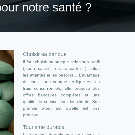
pour notre santé ?
Choisir sa banque
Il faut choisir sa banque selon son profil
(jeune, salarié, retraité, cadre…), selon
les attentes et les besoins… L’avantage
de choisir une banque en ligne est les
frais concurrentiels, elle propose des
offres bancaires complètes et une
qualité de service pour les clients. Son
premier atout est qu’elle est très
pratique…
Tourisme durable
Le tourisme durable met en valeur le