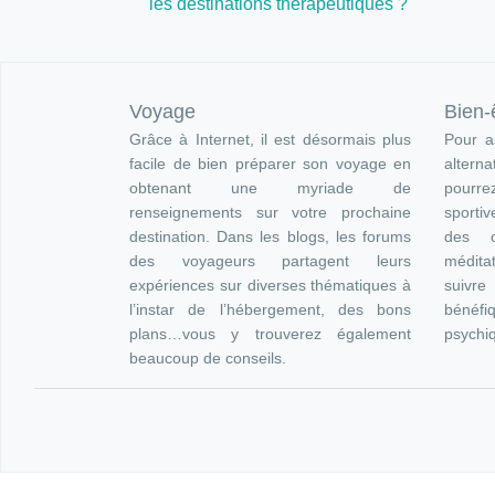
les destinations thérapeutiques ?
Voyage
Bien-
Grâce à Internet, il est désormais plus
Pour as
facile de bien préparer son voyage en
altern
obtenant une myriade de
pourre
renseignements sur votre prochaine
sportiv
destination. Dans les blogs, les forums
des c
des voyageurs partagent leurs
méditat
expériences sur diverses thématiques à
suivr
l’instar de l’hébergement, des bons
bénéfi
plans…vous y trouverez également
psychi
beaucoup de conseils.