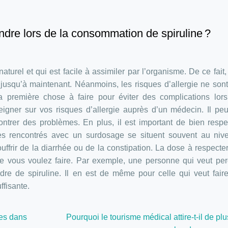
ndre lors de la consommation de spiruline ?
aturel et qui est facile à assimiler par l’organisme. De ce fait
é jusqu’à maintenant. Néanmoins, les risques d’allergie ne son
La première chose à faire pour éviter des complications lor
igner sur vos risques d’allergie auprès d’un médecin. Il pe
trer des problèmes. En plus, il est important de bien respe
mes rencontrés avec un surdosage se situent souvent au niv
ouffrir de la diarrhée ou de la constipation. La dose à respecter
ue vous voulez faire. Par exemple, une personne qui veut pe
e de spiruline. Il en est de même pour celle qui veut faire
ffisante.
ées dans
Pourquoi le tourisme médical attire-t-il de pl