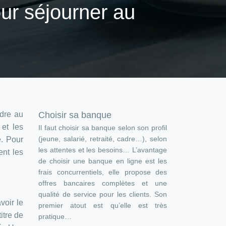
ur séjourner au
ndre au
Choisir sa banque
et les
Il faut choisir sa banque selon son profil
(jeune, salarié, retraité, cadre…), selon
e. Pour
les attentes et les besoins… L’avantage
nt les
de choisir une banque en ligne est les
frais concurrentiels, elle propose des
offres bancaires complètes et une
qualité de service pour les clients. Son
voir le
premier atout est qu’elle est très
itre de
pratique…