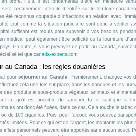
 en ordre. Puis, il est fondamental d’être en meilleure san
ra certainement interdite d’entrée sur le territoire canadien.
as été reconnus coupable d’infractions en relation avec l’immi
ité tout comme la situation judiciaire sont donc à vérifier a
pital suffisant est requis pour subvenir à vos besoins pendan
 médical peut également être sollicité ou la fourniture d’une
 pays. En outre, si vous prévoyez de partir au Canada, suivez 
pécialisé tel que
canada-experts.com
.
ur au Canada : les règles douanières
cial pour
séjourner au Canada
. Premièrement, changez vos d
effectuez cela une fois sur place, dans les banques et les bur
er des produits et sous-produits végétaux, animaux et alimenta
nt ce qu’il est possible de ramener, la loi souligne la lim
ales ont donc été fixées, dans ce cas. Cela touche le tabac q
 ou de 100 cigarillos. Puis, pour l’alcool, vous pouvez transpor
tités limitées. Pour ce qui est de l’argent, les montants les plus 
Les effets personnels peuvent être apportés sans aucun souci. P