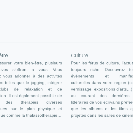
être
Culture
surer votre bien-être, plusieurs
Pour les férus de culture, l’actua
atives s’offrent à vous. Vous
toujours riche. Découvrez t
z vous adonner à des activités
événements et manifest
es telles que le jogging, intégrer
culturelles dans votre région (c
lubs de relaxation et de
vernissage, expositions d’arts…
ion. Il est également possible de
au courant des dernières s
e des thérapies diverses
littéraires de vos écrivains préfér
ques sur le plan physique et
que les albums et les films q
que comme la thalassothérapie…
projetés dans les salles de ciné