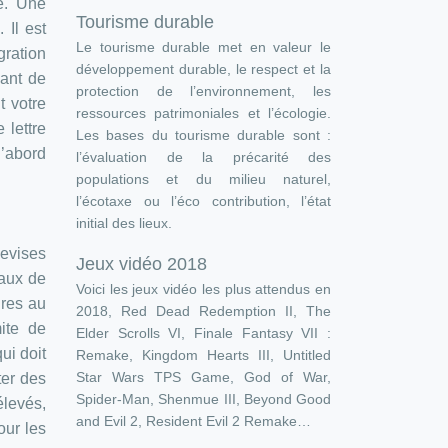
té. Une
Tourisme durable
 Il est
Le tourisme durable met en valeur le
gration
développement durable, le respect et la
vant de
protection de l’environnement, les
t votre
ressources patrimoniales et l’écologie.
 lettre
Les bases du tourisme durable sont :
d’abord
l’évaluation de la précarité des
populations et du milieu naturel,
l’écotaxe ou l’éco contribution, l’état
initial des lieux.
evises
Jeux vidéo 2018
eaux de
Voici les jeux vidéo les plus attendus en
ires au
2018, Red Dead Redemption II, The
ite de
Elder Scrolls VI, Finale Fantasy VII :
ui doit
Remake, Kingdom Hearts III, Untitled
Star Wars TPS Game, God of War,
ter des
Spider-Man, Shenmue III, Beyond Good
élevés,
and Evil 2, Resident Evil 2 Remake…
our les