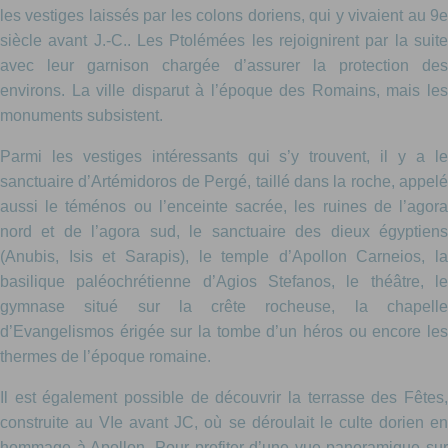
les vestiges laissés par les colons doriens, qui y vivaient au 9e
siècle avant J.-C.. Les Ptolémées les rejoignirent par la suite
avec leur garnison chargée d’assurer la protection des
environs. La ville disparut à l’époque des Romains, mais les
monuments subsistent.
Parmi les vestiges intéressants qui s’y trouvent, il y a le
sanctuaire d’Artémidoros de Pergé, taillé dans la roche, appelé
aussi le téménos ou l’enceinte sacrée, les ruines de l’agora
nord et de l’agora sud, le sanctuaire des dieux égyptiens
(Anubis, Isis et Sarapis), le temple d’Apollon Carneios, la
basilique paléochrétienne d’Agios Stefanos, le théâtre, le
gymnase situé sur la crête rocheuse, la chapelle
d’Evangelismos érigée sur la tombe d’un héros ou encore les
thermes de l’époque romaine.
Il est également possible de découvrir la terrasse des Fêtes,
construite au VIe avant JC, où se déroulait le culte dorien en
hommage à Apollon. Pour profiter d’une vue panoramique sur