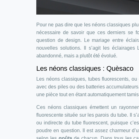
Pour ne pas dire que les néons classiques plus
nécessaire de savoir que ces derniers se fo
question de design. Le mariage entre éclair
nouvelles solutions. Il s’agit les éclairage
abandonné, mais a plutôt été évolué.
Les néons classiques : Quèsaco
Les néons classiques, tubes fluorescents, ou
avec des piles ou des batteries accumulateurs
une pièce tout en étant automatiquement tamisé 
Ces néons classiques émettent un rayonnement
fluorescente située sur les parois du tube. Il s’
ou indirecte du tube fluorescent, puisque c’es
poudre en question. Il est assez charmeur d’u
selon les
goûts
de chacun
.
Dans tous les ca