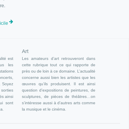
re.
icile
Art
lité est
Les amateurs d’art retrouveront dans
ous les
cette rubrique tout ce qui rapporte de
ations
près ou de loin à ce domaine. L’actualité
oncerts,
concerne aussi bien les artistes que les
). Soyez
œuvres qu’ils produisent. Il est ainsi
orties
question d’expositions de peintures, de
és ainsi
sculptures, de pièces de théâtres…on
ui sont
s’intéresse aussi à d’autres arts comme
ma.
la musique et le cinéma.