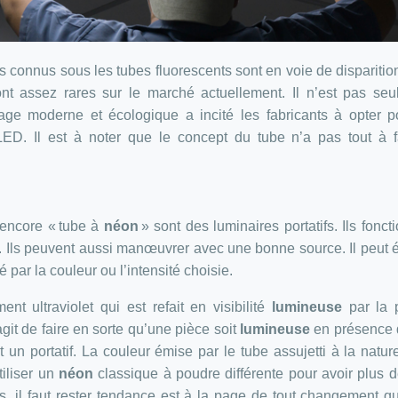
 connus sous les tubes fluorescents sont en voie de disparition.
nt assez rares sur le marché actuellement. Il n’est pas se
age moderne et écologique a incité les fabricants à opter 
s LED. Il est à noter que le concept du tube n’a pas tout à f
 encore « tube à
néon
» sont des luminaires portatifs. Ils fonct
. Ils peuvent aussi manœuvrer avec une bonne source. Il peut é
par la couleur ou l’intensité choisie.
 ultraviolet qui est refait en visibilité
lumineuse
par la 
agit de faire en sorte qu’une pièce soit
lumineuse
en présence 
t un portatif. La couleur émise par le tube assujetti à la natur
tiliser un
néon
classique à poudre différente pour avoir plus d
s, il faut rester tendance est à la page de tout changement q