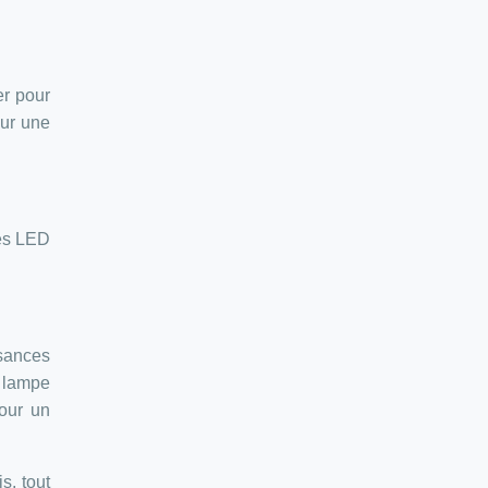
er pour
ur une
des LED
ssances
e lampe
pour un
s, tout