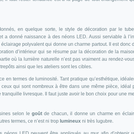
onnés, en quelque sorte, le style de décoration par le tube
et a donné naissance à des néons LED. Aussi serviable à l’in
 éclairage polyvalent qui donne un charme partout. Il est donc
ration d’intérieur qui se résume par la décoration de la maiso
 partie où la lumière naturelle n’est pas vraiment au rendez-vou
repôts ainsi que les ateliers sont les cibles.
ace en termes de luminosité. Tant pratique qu’esthétique, idéale
ur ceux qui sont nombreux à être dans une même pièce, idéal 
tranquille livresque. Il faut juste avoir le bon choix pour une me
isines selon le
goût
de chacun, il donne un charme en éclair
res termes, ce n’est ni trop
lumineux
ni très lugubre.
es néons LED peuvent être appliqués au mur afin d’obtenir u