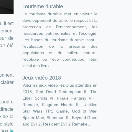
Tourisme durable
Le tourisme durable met en valeur le
développement durable, le respect et la
 Il est
protection de l’environnement, les
ulement
ressources patrimoniales et l’écologie.
pour de
Les bases du tourisme durable sont :
ait été
l’évaluation de la précarité des
populations et du milieu naturel,
l’écotaxe ou l’éco contribution, l’état
initial des lieux.
ionnent
Jeux vidéo 2018
clairer
Voici les jeux vidéo les plus attendus en
2018, Red Dead Redemption II, The
Elder Scrolls VI, Finale Fantasy VII :
poudre
Remake, Kingdom Hearts III, Untitled
directe
Star Wars TPS Game, God of War,
e de la
Spider-Man, Shenmue III, Beyond Good
e style
and Evil 2, Resident Evil 2 Remake…
u’est
le