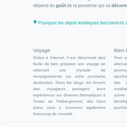
dépend du
goût
de la personne qui va
décore
Pourquoi les objets kinétiques fascinent-ils 
Voyage
Bien-
Grâce à Internet, il est désormais plus
Pour as
facile de bien préparer son voyage en
altern
obtenant une myriade de
pourre
renseignements sur votre prochaine
sportiv
destination. Dans les blogs, les forums
des c
des voyageurs partagent leurs
méditat
expériences sur diverses thématiques à
suivr
l’instar de l’hébergement, des bons
bénéfi
plans…vous y trouverez également
psychi
beaucoup de conseils.