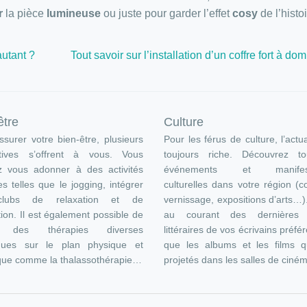
r
la pièce
lumineuse
ou juste pour garder l’effet
cosy
de l’histoi
autant ?
Tout savoir sur l’installation d’un coffre fort à dom
être
Culture
surer votre bien-être, plusieurs
Pour les férus de culture, l’actua
atives s’offrent à vous. Vous
toujours riche. Découvrez t
z vous adonner à des activités
événements et manifest
es telles que le jogging, intégrer
culturelles dans votre région (c
lubs de relaxation et de
vernissage, expositions d’arts…
ion. Il est également possible de
au courant des dernières s
e des thérapies diverses
littéraires de vos écrivains préfér
ques sur le plan physique et
que les albums et les films q
que comme la thalassothérapie…
projetés dans les salles de ciné