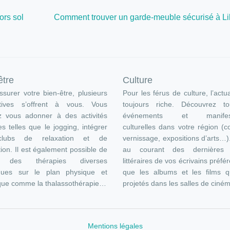
ors sol
Comment trouver un garde-meuble sécurisé à Lil
être
Culture
surer votre bien-être, plusieurs
Pour les férus de culture, l’actua
atives s’offrent à vous. Vous
toujours riche. Découvrez t
z vous adonner à des activités
événements et manifest
es telles que le jogging, intégrer
culturelles dans votre région (c
lubs de relaxation et de
vernissage, expositions d’arts…
ion. Il est également possible de
au courant des dernières s
e des thérapies diverses
littéraires de vos écrivains préfér
ques sur le plan physique et
que les albums et les films q
que comme la thalassothérapie…
projetés dans les salles de ciné
Mentions légales