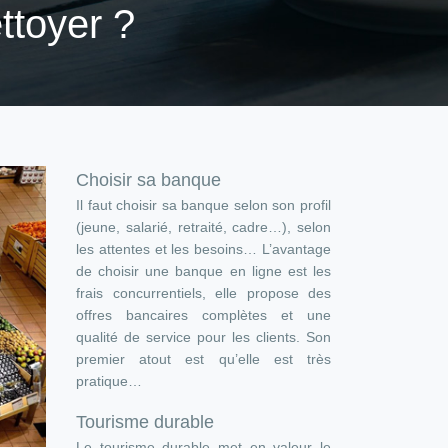
ttoyer ?
Choisir sa banque
Il faut choisir sa banque selon son profil
(jeune, salarié, retraité, cadre…), selon
les attentes et les besoins… L’avantage
de choisir une banque en ligne est les
frais concurrentiels, elle propose des
offres bancaires complètes et une
qualité de service pour les clients. Son
premier atout est qu’elle est très
pratique…
Tourisme durable
Le tourisme durable met en valeur le