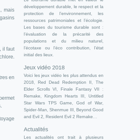
développement durable, le respect et la
d, mais
protection de l’environnement, les
agasins
ressources patrimoniales et l’écologie.
Les bases du tourisme durable sont :
l’évaluation de la précarité des
populations et du milieu naturel,
l’écotaxe ou l’éco contribution, l’état
il faut
initial des lieux.
chlore.
Jeux vidéo 2018
Voici les jeux vidéo les plus attendus en
tres en
2018, Red Dead Redemption II, The
Elder Scrolls VI, Finale Fantasy VII :
Remake, Kingdom Hearts III, Untitled
 permet
Star Wars TPS Game, God of War,
.
Spider-Man, Shenmue III, Beyond Good
and Evil 2, Resident Evil 2 Remake…
ttoyage
Actualités
Les actualités ont trait à plusieurs