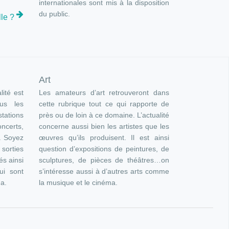
internationales sont mis à la disposition
du public.
le ?
Art
lité est
Les amateurs d’art retrouveront dans
ous les
cette rubrique tout ce qui rapporte de
ations
près ou de loin à ce domaine. L’actualité
oncerts,
concerne aussi bien les artistes que les
). Soyez
œuvres qu’ils produisent. Il est ainsi
orties
question d’expositions de peintures, de
és ainsi
sculptures, de pièces de théâtres…on
ui sont
s’intéresse aussi à d’autres arts comme
ma.
la musique et le cinéma.