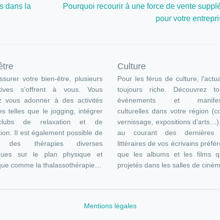
s dans la
Pourquoi recourir à une force de vente supplé
pour votre entrepr
être
Culture
surer votre bien-être, plusieurs
Pour les férus de culture, l’actua
atives s’offrent à vous. Vous
toujours riche. Découvrez t
z vous adonner à des activités
événements et manifest
es telles que le jogging, intégrer
culturelles dans votre région (c
lubs de relaxation et de
vernissage, expositions d’arts…
ion. Il est également possible de
au courant des dernières s
e des thérapies diverses
littéraires de vos écrivains préfér
ques sur le plan physique et
que les albums et les films q
que comme la thalassothérapie…
projetés dans les salles de ciné
Mentions légales