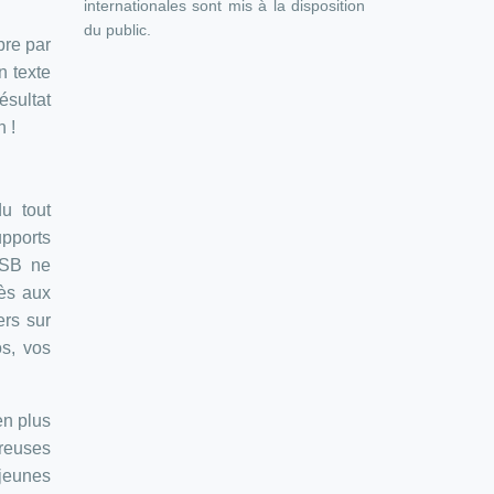
internationales sont mis à la disposition
du public.
bre par
n texte
ésultat
 !
u tout
upports
USB ne
cès aux
ers sur
s, vos
en plus
breuses
jeunes