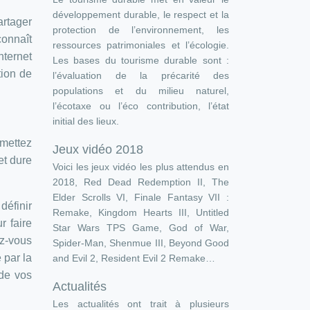
développement durable, le respect et la
artager
protection de l’environnement, les
onnaît
ressources patrimoniales et l’écologie.
nternet
Les bases du tourisme durable sont :
tion de
l’évaluation de la précarité des
populations et du milieu naturel,
l’écotaxe ou l’éco contribution, l’état
initial des lieux.
mettez
Jeux vidéo 2018
et dure
Voici les jeux vidéo les plus attendus en
2018, Red Dead Redemption II, The
Elder Scrolls VI, Finale Fantasy VII :
définir
Remake, Kingdom Hearts III, Untitled
r faire
Star Wars TPS Game, God of War,
z-vous
Spider-Man, Shenmue III, Beyond Good
 par la
and Evil 2, Resident Evil 2 Remake…
 de vos
Actualités
Les actualités ont trait à plusieurs