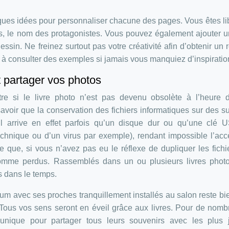
ques idées pour personnaliser chacune des pages. Vous êtes li
, le nom des protagonistes. Vous pouvez également ajouter u
sin. Ne freinez surtout pas votre créativité afin d’obtenir un r
s à consulter des exemples si jamais vous manquiez d’inspiration
t partager vos photos
re si le livre photo n’est pas devenu obsolète à l’heure d
voir que la conservation des fichiers informatiques sur des s
l arrive en effet parfois qu’un disque dur ou qu’une clé 
echnique ou d’un virus par exemple), rendant impossible l’ac
e que, si vous n’avez pas eu le réflexe de dupliquer les fichi
 comme perdus. Rassemblés dans un ou plusieurs livres photo
s dans le temps.
album avec ses proches tranquillement installés au salon reste bi
. Tous vos sens seront en éveil grâce aux livres. Pour de nom
unique pour partager tous leurs souvenirs avec les plus 