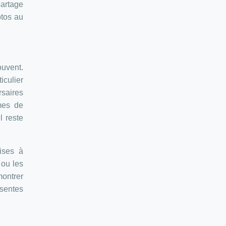
partage
otos au
ouvent.
iculier
saires
rmes de
l reste
rises à
 ou les
montrer
ésentes