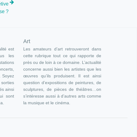
tive
ise ?
Art
lité est
Les amateurs d’art retrouveront dans
ous les
cette rubrique tout ce qui rapporte de
ations
près ou de loin à ce domaine. L’actualité
oncerts,
concerne aussi bien les artistes que les
). Soyez
œuvres qu’ils produisent. Il est ainsi
orties
question d’expositions de peintures, de
és ainsi
sculptures, de pièces de théâtres…on
ui sont
s’intéresse aussi à d’autres arts comme
ma.
la musique et le cinéma.