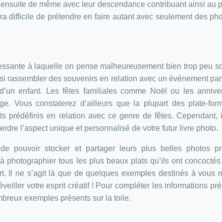
t ensuite de même avec leur descendance contribuant ainsi au 
s sera difficile de prétendre en faire autant avec seulement des ph
éressante à laquelle on pense malheureusement bien trop peu s
si rassembler des souvenirs en relation avec un événement part
n enfant. Les fêtes familiales comme Noël ou les anniver
ge. Vous constaterez d’ailleurs que la plupart des plate-fo
s prédéfinis en relation avec ce genre de fêtes. Cependant, i
erdre l’aspect unique et personnalisé de votre futur livre photo.
 de pouvoir stocker et partager leurs plus belles photos p
à photographier tous les plus beaux plats qu’ils ont concoctés
rt. Il ne s’agit là que de quelques exemples destinés à vous 
’éveiller votre esprit créatif ! Pour compléter les informations pr
mbreux exemples présents sur la toile.