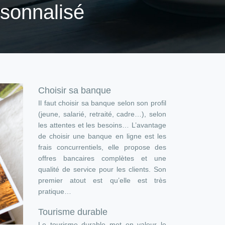
rsonnalisé
Choisir sa banque
Il faut choisir sa banque selon son profil
(jeune, salarié, retraité, cadre…), selon
les attentes et les besoins… L’avantage
de choisir une banque en ligne est les
frais concurrentiels, elle propose des
offres bancaires complètes et une
qualité de service pour les clients. Son
premier atout est qu’elle est très
pratique…
Tourisme durable
Le tourisme durable met en valeur le