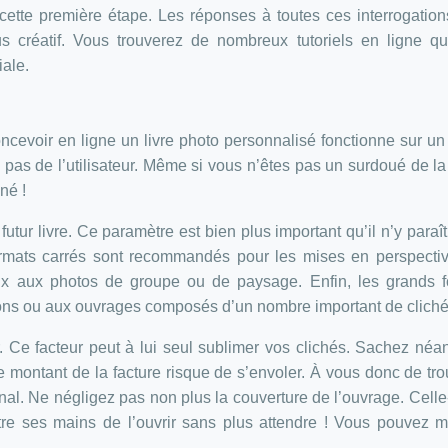
cette première étape. Les réponses à toutes ces interrogatio
s créatif. Vous trouverez de nombreux tutoriels en ligne q
iale.
concevoir en ligne un livre photo personnalisé fonctionne sur 
 pas de l’utilisateur. Même si vous n’êtes pas un surdoué de l
né !
tur livre. Ce paramètre est bien plus important qu’il n’y paraît. 
formats carrés sont recommandés pour les mises en perspecti
x aux photos de groupe ou de paysage. Enfin, les grands f
ions ou aux ouvrages composés d’un nombre important de cliché
r. Ce facteur peut à lui seul sublimer vos clichés. Sachez né
 montant de la facture risque de s’envoler. À vous donc de tro
al. Ne négligez pas non plus la couverture de l’ouvrage. Celle-
ntre ses mains de l’ouvrir sans plus attendre ! Vous pouvez