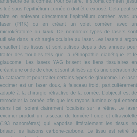
antérieure de la cornée. Pour ce faire, le stroma cornéen (tissu
situé sous l’épithélium cornéen) doit être exposé. Cela peut se
faire en enlevant directement l’épithélium cornéen avec un
laser (PRK) ou en créant un volet cornéen avec un
microkératome ou
lasik
. De nombreux types de lasers sont
utilisés dans la chirurgie oculaire au laser. Les lasers à argon
chauffent les tissus et sont utilisés depuis des années pour
traiter des troubles tels que la rétinopathie diabétique et le
glaucome. Les lasers YAG brisent les liens tissulaires en
créant une onde de choc et sont utilisés après une opération de
la cataracte et pour traiter certains types de glaucome. Le laser
excimer est un laser doux, à faisceau froid, particulièrement
adapté à la chirurgie réfractive de la cornée. L’objectif est de
remodeler la cornée afin que les rayons lumineux qui entrent
dans l’œil soient clairement focalisés sur la rétine. Le laser
excimer produit un faisceau de lumière froide et ultraviolette
(193 nanomètres) qui vaporise littéralement les tissus en
brisant les liaisons carbone-carbone. Le tissu est retiré de