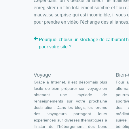
Cependant, un vidéaste amateur ne maîtrise 
enregistrer un film totalement sombre et flou d
mauvaise surprise qui est incorrigible, il vous 
pour prendre en vidéo l’échange des alliances
Pourquoi choisir un stockage de carburant h
pour votre site ?
Voyage
Bien-
Grâce à Internet, il est désormais plus
Pour as
facile de bien préparer son voyage en
altern
obtenant une myriade de
pourre
renseignements sur votre prochaine
sportiv
destination. Dans les blogs, les forums
des c
des voyageurs partagent leurs
méditat
expériences sur diverses thématiques à
suivr
l’instar de l’hébergement, des bons
bénéfi