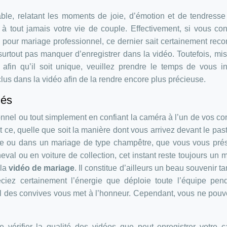
le, relatant les moments de joie, d’émotion et de tendresse
à tout jamais votre vie de couple. Effectivement, si vous con
pour mariage professionnel, ce dernier sait certainement reco
surtout pas manquer d’enregistrer dans la vidéo. Toutefois, mis
, afin qu’il soit unique, veuillez prendre le temps de vous i
lus dans la vidéo afin de la rendre encore plus précieuse.
iés
ionnel ou tout simplement en confiant la caméra à l’un de vos co
Et ce, quelle que soit la manière dont vous arrivez devant le pas
glise ou dans un mariage de type champêtre, que vous vous pré
eval ou en voiture de collection, cet instant reste toujours un
 la
vidéo de mariage
. Il constitue d’ailleurs un beau souvenir ta
ciez certainement l’énergie que déploie toute l’équipe pen
il des convives vous met à l’honneur. Cependant, vous ne pou
 vérifier la qualité des vidéos que peut enregistrer votre 