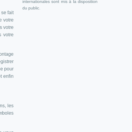
internationales sont mis à la disposition
du public.
se fait
e votre
s votre
s votre
montage
gistrer
le pour
t enfin
ns, les
ymboles