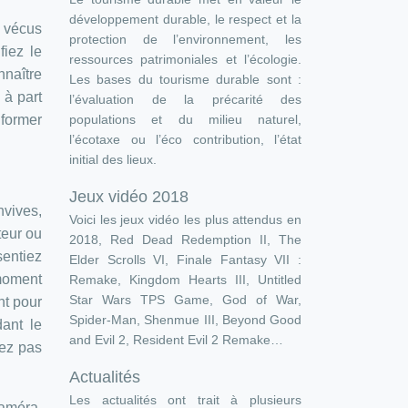
développement durable, le respect et la
 vécus
protection de l’environnement, les
fiez le
ressources patrimoniales et l’écologie.
nnaître
Les bases du tourisme durable sont :
 à part
l’évaluation de la précarité des
populations et du milieu naturel,
nformer
l’écotaxe ou l’éco contribution, l’état
initial des lieux.
Jeux vidéo 2018
nvives,
Voici les jeux vidéo les plus attendus en
teur ou
2018, Red Dead Redemption II, The
sentiez
Elder Scrolls VI, Finale Fantasy VII :
 moment
Remake, Kingdom Hearts III, Untitled
Star Wars TPS Game, God of War,
nt pour
Spider-Man, Shenmue III, Beyond Good
dant le
and Evil 2, Resident Evil 2 Remake…
vez pas
Actualités
Les actualités ont trait à plusieurs
caméra.