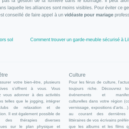
pas la gestion de la lumière dans le tournage. Il peut alo
ans laquelle les alliances sont moins visibles. Pour éviter ce g
est conseillé de faire appel à un
vidéaste pour mariage
profess
.
ors sol
Comment trouver un garde-meuble sécurisé à Lil
être
Culture
surer votre bien-être, plusieurs
Pour les férus de culture, l’actua
atives s’offrent à vous. Vous
toujours riche. Découvrez t
z vous adonner à des activités
événements et manifest
es telles que le jogging, intégrer
culturelles dans votre région (c
lubs de relaxation et de
vernissage, expositions d’arts…
ion. Il est également possible de
au courant des dernières s
e des thérapies diverses
littéraires de vos écrivains préfér
ques sur le plan physique et
que les albums et les films q