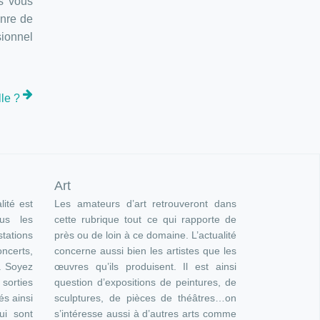
rs vous
enre de
ionnel
le ?
Art
lité est
Les amateurs d’art retrouveront dans
ous les
cette rubrique tout ce qui rapporte de
ations
près ou de loin à ce domaine. L’actualité
oncerts,
concerne aussi bien les artistes que les
). Soyez
œuvres qu’ils produisent. Il est ainsi
orties
question d’expositions de peintures, de
és ainsi
sculptures, de pièces de théâtres…on
ui sont
s’intéresse aussi à d’autres arts comme