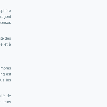
osphère
uragent
mpenses
ité des
pe et à
membres
ing est
ous les
ité de
e leurs