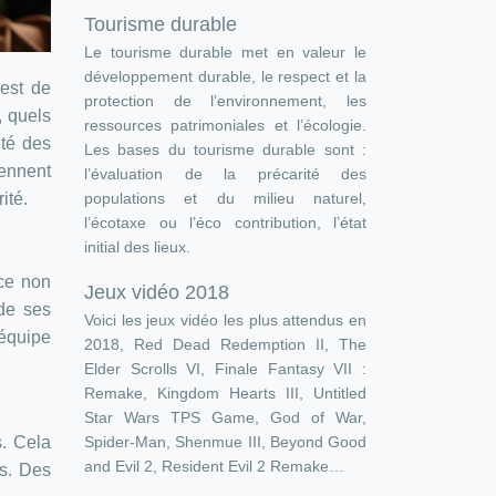
Tourisme durable
Le tourisme durable met en valeur le
développement durable, le respect et la
 est de
protection de l’environnement, les
, quels
ressources patrimoniales et l’écologie.
ité des
Les bases du tourisme durable sont :
rennent
l’évaluation de la précarité des
populations et du milieu naturel,
ité.
l’écotaxe ou l’éco contribution, l’état
initial des lieux.
ce non
Jeux vidéo 2018
 de ses
Voici les jeux vidéo les plus attendus en
’équipe
2018, Red Dead Redemption II, The
Elder Scrolls VI, Finale Fantasy VII :
Remake, Kingdom Hearts III, Untitled
Star Wars TPS Game, God of War,
Spider-Man, Shenmue III, Beyond Good
s. Cela
and Evil 2, Resident Evil 2 Remake…
es. Des