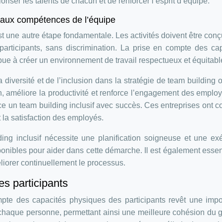
oriser les talents de chacun et de renforcer l’esprit d’équipe.
et aux compétences de l’équipe
est une autre étape fondamentale. Les activités doivent être con
 participants, sans discrimination. La prise en compte des ca
ue à créer un environnement de travail respectueux et équitabl
la diversité et de l’inclusion dans la stratégie de team building o
, améliore la productivité et renforce l’engagement des emplo
ace un team building inclusif avec succès. Ces entreprises ont c
et la satisfaction des employés.
ng inclusif nécessite une planification soigneuse et une ex
sponibles pour aider dans cette démarche. Il est également essen
méliorer continuellement le processus.
es participants
mpte des capacités physiques des participants revêt une imp
e chaque personne, permettant ainsi une meilleure cohésion du 