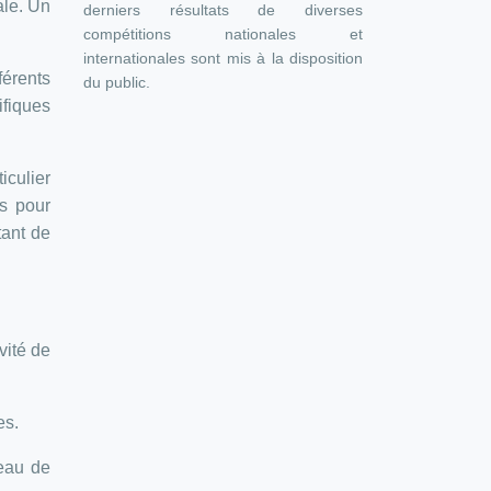
ale. Un
derniers résultats de diverses
compétitions nationales et
internationales sont mis à la disposition
férents
du public.
ifiques
iculier
es pour
tant de
vité de
es.
veau de