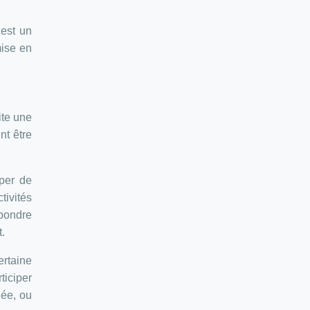
 est un
mise en
ite une
nt être
iper de
tivités
épondre
.
ertaine
ticiper
née, ou