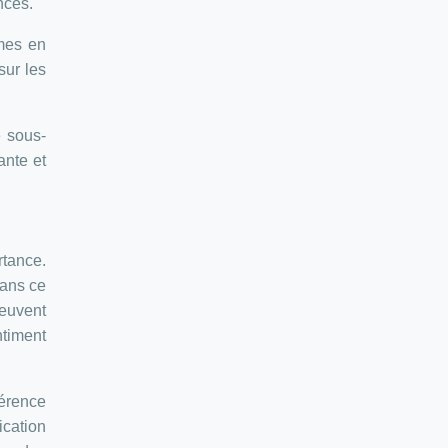
nces.
èmes en
sur les
e sous-
ante et
rtance.
dans ce
euvent
timent
férence
ication