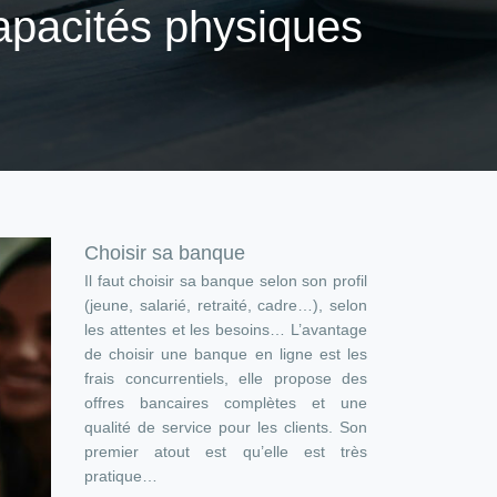
capacités physiques
Choisir sa banque
Il faut choisir sa banque selon son profil
(jeune, salarié, retraité, cadre…), selon
les attentes et les besoins… L’avantage
de choisir une banque en ligne est les
frais concurrentiels, elle propose des
offres bancaires complètes et une
qualité de service pour les clients. Son
premier atout est qu’elle est très
pratique…